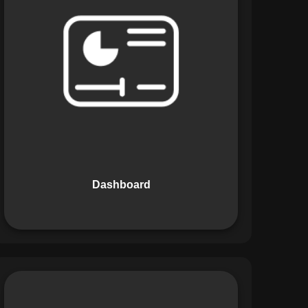
Os Dashboards do Maestro oferecem
uma visão consolidada e intuitiva dos
dados operacionais, apresentando
indicadores de desempenho e
informações estratégicas em tempo
real. Permite que gestores tomem
decisões informadas com rapidez e
segurança.
Dashboard