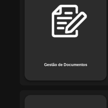
Documentos, o Maestro centraliza e
organiza toda a documentação da sua
empresa, permitindo controle de
versões, restrição de acessos e registro
de alterações. O sistema é projetado
para emitir alertas automáticos de
vencimentos e vincular documentos
diretamente a fluxos operacionais e
contratos, otimizando processos e
garantindo conformidade.
Gestão de Documentos