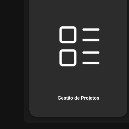
O módulo de Gestão de Projetos do
Maestro combina ferramentas como
cronogramas detalhados e gráficos de
Gantt para planejar e acompanhar
todas as etapas de um projeto. Ele
permite rastrear progresso, alocar
recursos e gerenciar custos com
eficiência.
Gestão de Projetos