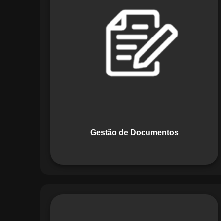
Documentos, o Maestro centraliza e
organiza toda a documentação da sua
empresa, permitindo controle de
versões, restrição de acessos e registro
de alterações. O sistema é projetado
para emitir alertas automáticos de
vencimentos e vincular documentos
diretamente a fluxos operacionais e
contratos, otimizando processos e
garantindo conformidade.
Gestão de Documentos