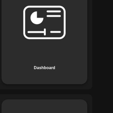
Os Dashboards do Maestro oferecem
uma visão consolidada e intuitiva dos
dados operacionais, apresentando
indicadores de desempenho e
informações estratégicas em tempo
real. Permite que gestores tomem
decisões informadas com rapidez e
segurança.
Dashboard