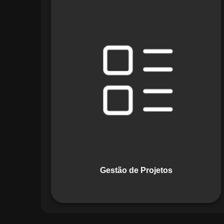
O módulo de Gestão de Projetos do
Maestro combina ferramentas como
cronogramas detalhados e gráficos de
Gantt para planejar e acompanhar
todas as etapas de um projeto. Ele
permite rastrear progresso, alocar
recursos e gerenciar custos com
eficiência.
Gestão de Projetos