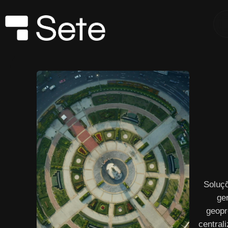
Soluç
ge
geopr
central