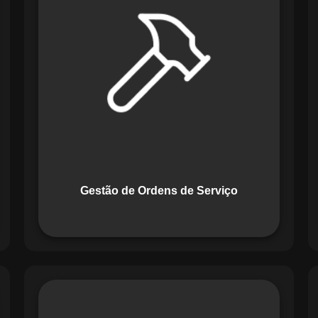
Serviço do Maestro revoluciona a
forma de lidar com tarefas
operacionais. Ele permite criar,
monitorar e executar ordens de serviço
com checklists personalizados e
registros em tempo real. Com
funcionalidades como priorização de
tarefas e relatórios detalhados, o
sistema melhora o controle das
atividades.
Gestão de Ordens de Serviço