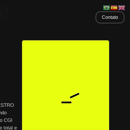
Contato
AESTRO
ndo
 o CGI
 total e