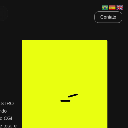
Contato
AESTRO
ndo
 o CGI
 total e