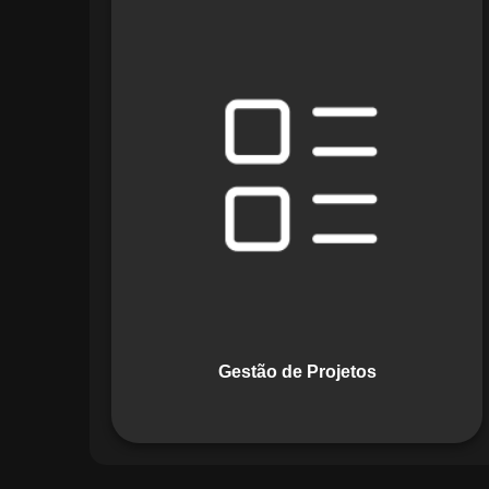
O módulo de Gestão de Projetos do
Maestro combina ferramentas como
cronogramas detalhados e gráficos de
Gantt para planejar e acompanhar
todas as etapas de um projeto. Ele
permite rastrear progresso, alocar
recursos e gerenciar custos com
eficiência.
Gestão de Projetos