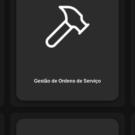
Serviço do Maestro revoluciona a
forma de lidar com tarefas
operacionais. Ele permite criar,
monitorar e executar ordens de serviço
com checklists personalizados e
registros em tempo real. Com
funcionalidades como priorização de
tarefas e relatórios detalhados, o
sistema melhora o controle das
atividades.
Gestão de Ordens de Serviço