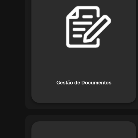
Documentos, o Maestro centraliza e
organiza toda a documentação da sua
empresa, permitindo controle de
versões, restrição de acessos e registro
de alterações. O sistema é projetado
para emitir alertas automáticos de
vencimentos e vincular documentos
diretamente a fluxos operacionais e
contratos, otimizando processos e
garantindo conformidade.
Gestão de Documentos