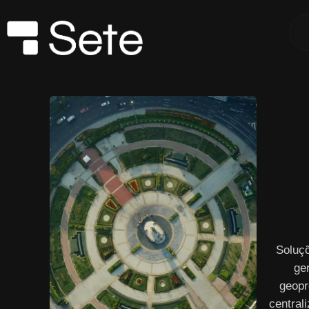
Soluç
ge
geopr
central