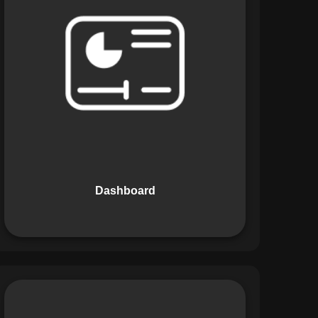
Os Dashboards do Maestro oferecem
uma visão consolidada e intuitiva dos
dados operacionais, apresentando
indicadores de desempenho e
informações estratégicas em tempo
real. Permite que gestores tomem
decisões informadas com rapidez e
segurança.
Dashboard