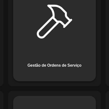
Serviço do Maestro revoluciona a
forma de lidar com tarefas
operacionais. Ele permite criar,
monitorar e executar ordens de serviço
com checklists personalizados e
registros em tempo real. Com
funcionalidades como priorização de
tarefas e relatórios detalhados, o
sistema melhora o controle das
atividades.
Gestão de Ordens de Serviço