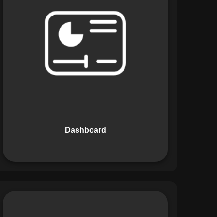
Os Dashboards do Maestro oferecem
uma visão consolidada e intuitiva dos
dados operacionais, apresentando
indicadores de desempenho e
informações estratégicas em tempo
real. Permite que gestores tomem
decisões informadas com rapidez e
segurança.
Dashboard