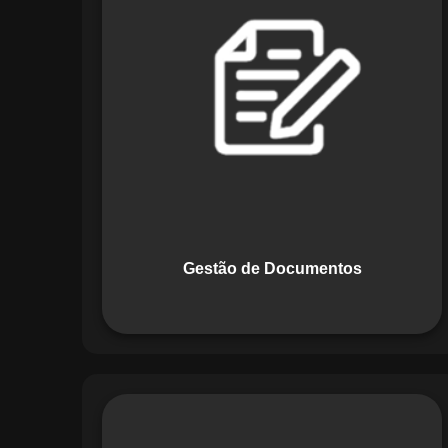
Documentos, o Maestro centraliza e
organiza toda a documentação da sua
empresa, permitindo controle de
versões, restrição de acessos e registro
de alterações. O sistema é projetado
para emitir alertas automáticos de
vencimentos e vincular documentos
diretamente a fluxos operacionais e
contratos, otimizando processos e
garantindo conformidade.
Gestão de Documentos