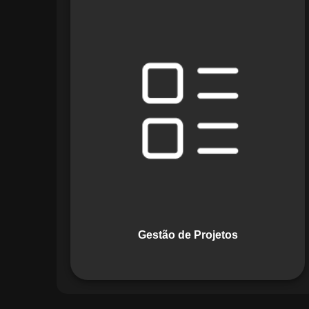
O módulo de Gestão de Projetos do
Maestro combina ferramentas como
cronogramas detalhados e gráficos de
Gantt para planejar e acompanhar
todas as etapas de um projeto. Ele
permite rastrear progresso, alocar
recursos e gerenciar custos com
eficiência.
Gestão de Projetos