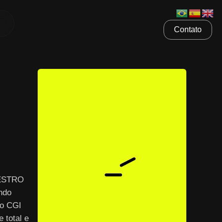
Contato
AESTRO
ndo
 o CGI
 total e