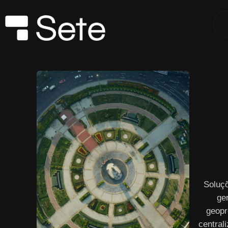
Soluç
ge
geopr
central