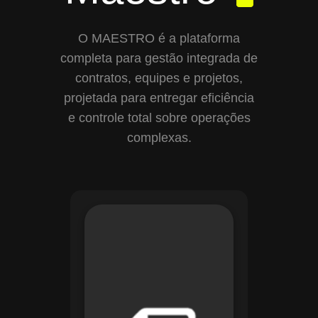
O MAESTRO é a plataforma
completa para gestão integrada de
contratos, equipes e projetos,
projetada para entregar eficiência
e controle total sobre operações
complexas.
Com o módulo de
Gestão de
Documentos, o
Maestro centraliza e
organiza toda a
documentação da
sua empresa,
permitindo controle
de versões, restrição