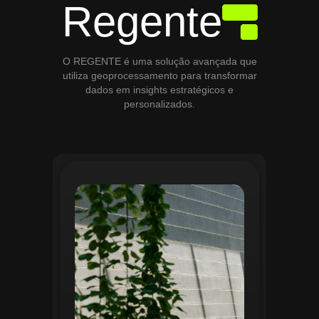
Regente
O REGENTE é uma solução avançada que
utiliza geoprocessamento para transformar
dados em insights estratégicos e
personalizados.
O módulo de Gestão de Áreas Verdes do
Regente aplica tecnologias avançadas de
geoprocessamento para mapear e
monitorar espaços verdes, registrando
localização, tipo de vegetação e estado
de conservação. Ele organiza fluxos de
manutenção e garante que as atividades
sejam realizadas de forma eficiente e
programada. Relatórios analíticos ajudam
a avaliar ações realizadas, promovendo a
sustentabilidade e o uso estratégico do
espaço urbano.