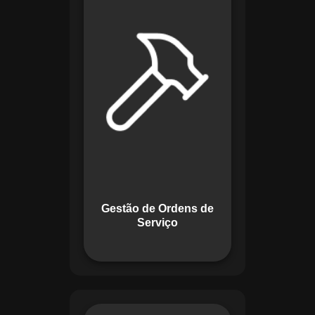
de lidar com tarefas
operacionais. Ele
permite criar,
monitorar e executar
ordens de serviço
com checklists
personalizados e
registros em tempo
real. Com
funcionalidades
como priorização de
tarefas e relatórios
Gestão de Ordens de
detalhados, o
Serviço
sistema melhora o
controle das
atividades.