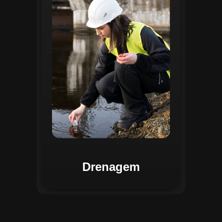
identificar pontos de alagamento, planejar
intervenções e monitorar a eficiência das
estruturas de drenagem. Com análises
baseadas em dados coletados, o sistema
contribui para o planejamento urbano
sustentável, reduzindo riscos de
enchentes e otimizando a alocação de
recursos. Relatórios visuais facilitam a
comunicação dos resultados e o
acompanhamento dos projetos de
melhoria.
Drenagem