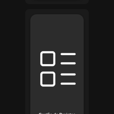
O módulo de Gestão
de Projetos do
Maestro combina
ferramentas como
cronogramas
detalhados e
gráficos de Gantt
para planejar e
acompanhar todas
as etapas de um
projeto. Ele permite
rastrear progresso,
alocar recursos e
gerenciar custos