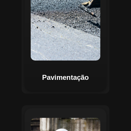
mapas detalhados que facilitam a
priorização de intervenções, otimizando
recursos e assegurando maior
durabilidade das vias. Relatórios
personalizáveis garantem transparência e
suporte na tomada de decisões
estratégicas.
Pavimentação
O módulo de Gestão de Drenagem do
Regente aplica o geoprocessamento para
mapear redes de drenagem subterrâneas
e superficiais. A plataforma permite