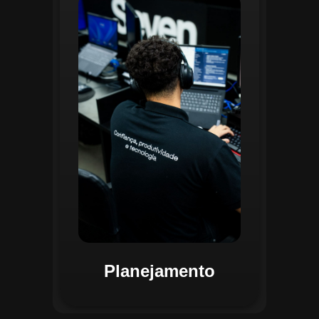
O planejamento dentro do CGI é
realizado por uma equipe
especializada que utiliza
ferramentas avançadas para
estruturar ordens de serviço, fluxos
de trabalho e parametrizações
operacionais. Essa etapa envolve a
análise detalhada de criticidade por
atividade, permitindo alocar
recursos de forma eficiente e
garantir que todas as ações estejam
alinhadas aos objetivos
estratégicos.
Planejamento