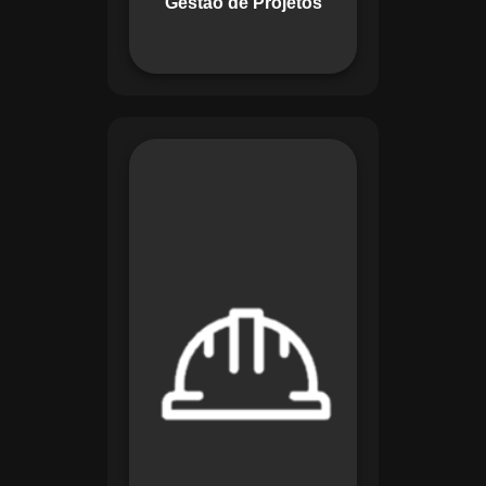
Gestão de Projetos
com eficiência.
O módulo de
Segurança e Saúde
no Trabalho do
Maestro organiza
registros de exames
e treinamentos,
automatiza alertas e
disponibiliza
relatórios detalhados
para auditorias,