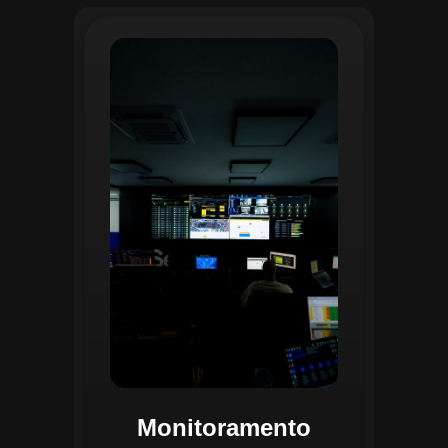
O monitoramento no CGI é realizado
24/7 por uma equipe dedicada que
acompanha em tempo real o
progresso das atividades
planejadas. Utilizando um videowall
central e sistemas de convergência
de dados, o CGI coleta e analisa
informações operacionais,
identificando gargalos, não
conformidades e oportunidades de
melhoria.
Monitoramento