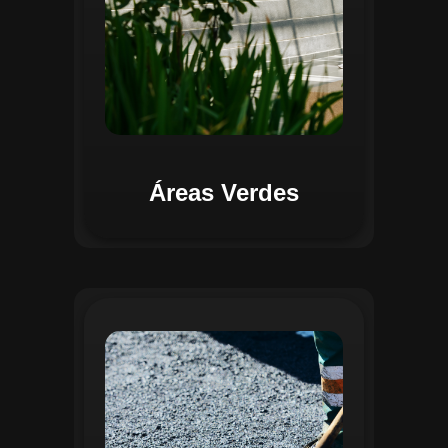
Áreas Verdes
Na Gestão de Pavimentação, o Regente
oferece ferramentas para mapear, avaliar
e monitorar a infraestrutura viária. O
sistema permite registrar condições dos
pavimentos, identificar áreas críticas e
planejar ações de manutenção preventiva
e corretiva. Com o auxílio do
geoprocessamento, é possível gerar