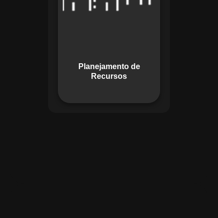
garante o uso
otimizado dos
recursos, evitando
gargalos ou
desperdícios,
Planejamento de
promovendo
Recursos
eficiência.