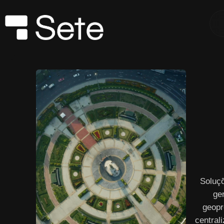
Soluç
ge
geopr
central