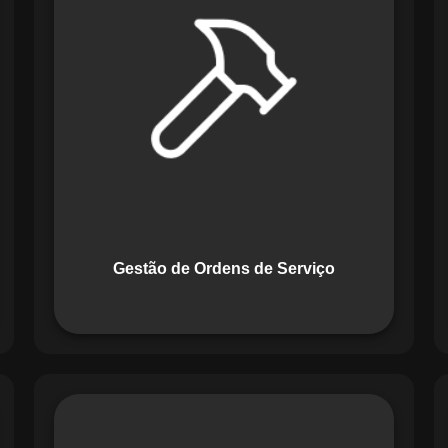
Serviço do Maestro revoluciona a
forma de lidar com tarefas
operacionais. Ele permite criar,
monitorar e executar ordens de serviço
com checklists personalizados e
registros em tempo real. Com
funcionalidades como priorização de
tarefas e relatórios detalhados, o
sistema melhora o controle das
atividades.
Gestão de Ordens de Serviço