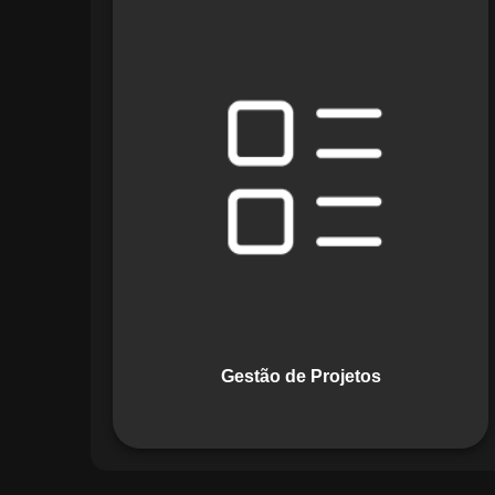
O módulo de Gestão de Projetos do
Maestro combina ferramentas como
cronogramas detalhados e gráficos de
Gantt para planejar e acompanhar
todas as etapas de um projeto. Ele
permite rastrear progresso, alocar
recursos e gerenciar custos com
eficiência.
Gestão de Projetos