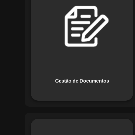
Documentos, o Maestro centraliza e
organiza toda a documentação da sua
empresa, permitindo controle de
versões, restrição de acessos e registro
de alterações. O sistema é projetado
para emitir alertas automáticos de
vencimentos e vincular documentos
diretamente a fluxos operacionais e
contratos, otimizando processos e
garantindo conformidade.
Gestão de Documentos