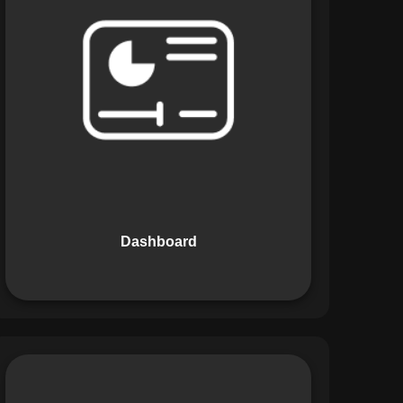
Os Dashboards do Maestro oferecem
uma visão consolidada e intuitiva dos
dados operacionais, apresentando
indicadores de desempenho e
informações estratégicas em tempo
real. Permite que gestores tomem
decisões informadas com rapidez e
segurança.
Dashboard