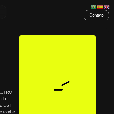
Contato
AESTRO
ndo
 o CGI
 total e