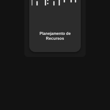
garante o uso
otimizado dos
recursos, evitando
gargalos ou
desperdícios,
Planejamento de
promovendo
Recursos
eficiência.