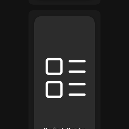
O módulo de Gestão
de Projetos do
Maestro combina
ferramentas como
cronogramas
detalhados e
gráficos de Gantt
para planejar e
acompanhar todas
as etapas de um
projeto. Ele permite
rastrear progresso,
alocar recursos e
gerenciar custos