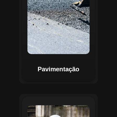
mapas detalhados que facilitam a
priorização de intervenções, otimizando
recursos e assegurando maior
durabilidade das vias. Relatórios
personalizáveis garantem transparência e
suporte na tomada de decisões
estratégicas.
Pavimentação
O módulo de Gestão de Drenagem do
Regente aplica o geoprocessamento para
mapear redes de drenagem subterrâneas
e superficiais. A plataforma permite