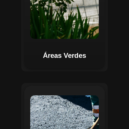
Áreas Verdes
Na Gestão de Pavimentação, o Regente
oferece ferramentas para mapear, avaliar
e monitorar a infraestrutura viária. O
sistema permite registrar condições dos
pavimentos, identificar áreas críticas e
planejar ações de manutenção preventiva
e corretiva. Com o auxílio do
geoprocessamento, é possível gerar