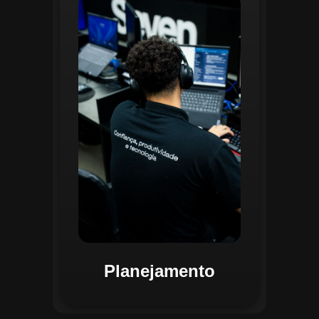
O planejamento dentro do CGI é
realizado por uma equipe
especializada que utiliza
ferramentas avançadas para
estruturar ordens de serviço, fluxos
de trabalho e parametrizações
operacionais. Essa etapa envolve a
análise detalhada de criticidade por
atividade, permitindo alocar
recursos de forma eficiente e
garantir que todas as ações estejam
alinhadas aos objetivos
estratégicos.
Planejamento