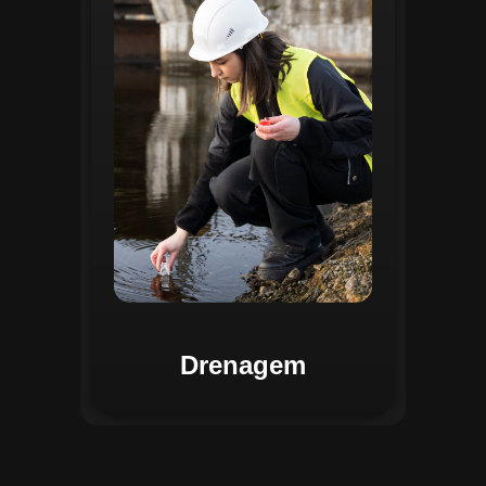
identificar pontos de alagamento, planejar
intervenções e monitorar a eficiência das
estruturas de drenagem. Com análises
baseadas em dados coletados, o sistema
contribui para o planejamento urbano
sustentável, reduzindo riscos de
enchentes e otimizando a alocação de
recursos. Relatórios visuais facilitam a
comunicação dos resultados e o
acompanhamento dos projetos de
melhoria.
Drenagem