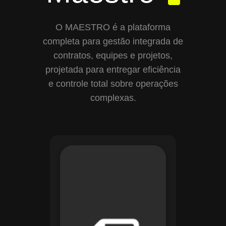
O MAESTRO é a plataforma
completa para gestão integrada de
contratos, equipes e projetos,
projetada para entregar eficiência
e controle total sobre operações
complexas.
Com o módulo de
Gestão de
Documentos, o
Maestro centraliza e
organiza toda a
documentação da
sua empresa,
permitindo controle
de versões, restrição