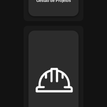
Gestão de Projetos
com eficiência.
O módulo de
Segurança e Saúde
no Trabalho do
Maestro organiza
registros de exames
e treinamentos,
automatiza alertas e
disponibiliza
relatórios detalhados
para auditorias,