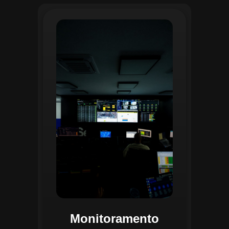
O monitoramento no CGI é realizado
24/7 por uma equipe dedicada que
acompanha em tempo real o
progresso das atividades
planejadas. Utilizando um videowall
central e sistemas de convergência
de dados, o CGI coleta e analisa
informações operacionais,
identificando gargalos, não
conformidades e oportunidades de
melhoria.
Monitoramento