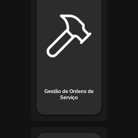
de lidar com tarefas
operacionais. Ele
permite criar,
monitorar e executar
ordens de serviço
com checklists
personalizados e
registros em tempo
real. Com
funcionalidades
como priorização de
tarefas e relatórios
Gestão de Ordens de
detalhados, o
Serviço
sistema melhora o
controle das
atividades.