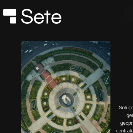
Soluç
ge
geopr
central