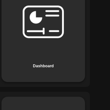
Os Dashboards do Maestro oferecem
uma visão consolidada e intuitiva dos
dados operacionais, apresentando
indicadores de desempenho e
informações estratégicas em tempo
real. Permite que gestores tomem
decisões informadas com rapidez e
segurança.
Dashboard