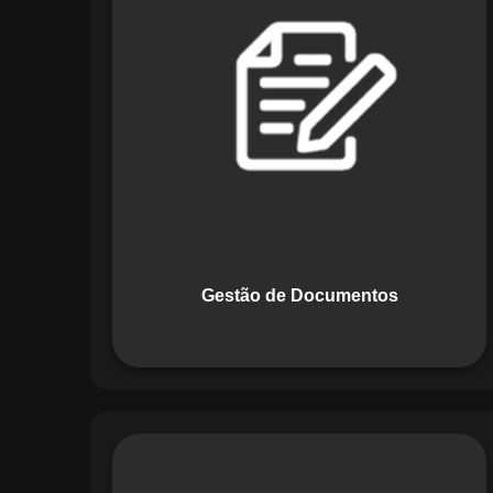
Documentos, o Maestro centraliza e
organiza toda a documentação da sua
empresa, permitindo controle de
versões, restrição de acessos e registro
de alterações. O sistema é projetado
para emitir alertas automáticos de
vencimentos e vincular documentos
diretamente a fluxos operacionais e
contratos, otimizando processos e
garantindo conformidade.
Gestão de Documentos