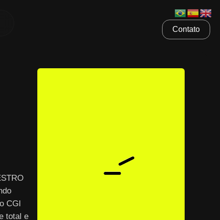
Contato
AESTRO
ndo
 o CGI
 total e