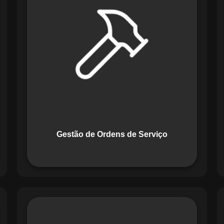
Serviço do Maestro revoluciona a
forma de lidar com tarefas
operacionais. Ele permite criar,
monitorar e executar ordens de serviço
com checklists personalizados e
registros em tempo real. Com
funcionalidades como priorização de
tarefas e relatórios detalhados, o
sistema melhora o controle das
atividades.
Gestão de Ordens de Serviço