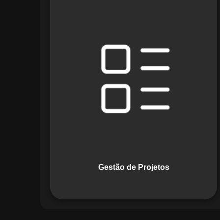
O módulo de Gestão de Projetos do
Maestro combina ferramentas como
cronogramas detalhados e gráficos de
Gantt para planejar e acompanhar
todas as etapas de um projeto. Ele
permite rastrear progresso, alocar
recursos e gerenciar custos com
eficiência.
Gestão de Projetos