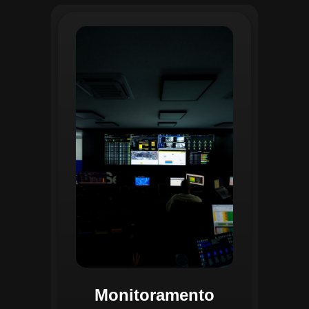
O monitoramento no CGI é realizado
24/7 por uma equipe dedicada que
acompanha em tempo real o
progresso das atividades
planejadas. Utilizando um videowall
central e sistemas de convergência
de dados, o CGI coleta e analisa
informações operacionais,
identificando gargalos, não
conformidades e oportunidades de
melhoria.
Monitoramento