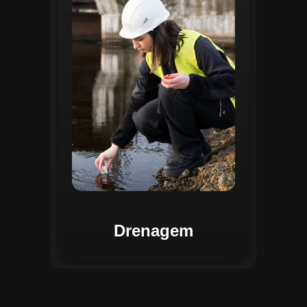
identificar pontos de alagamento, planejar
intervenções e monitorar a eficiência das
estruturas de drenagem. Com análises
baseadas em dados coletados, o sistema
contribui para o planejamento urbano
sustentável, reduzindo riscos de
enchentes e otimizando a alocação de
recursos. Relatórios visuais facilitam a
comunicação dos resultados e o
acompanhamento dos projetos de
melhoria.
Drenagem