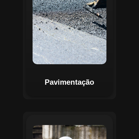
mapas detalhados que facilitam a
priorização de intervenções, otimizando
recursos e assegurando maior
durabilidade das vias. Relatórios
personalizáveis garantem transparência e
suporte na tomada de decisões
estratégicas.
Pavimentação
O módulo de Gestão de Drenagem do
Regente aplica o geoprocessamento para
mapear redes de drenagem subterrâneas
e superficiais. A plataforma permite