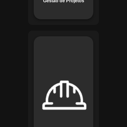
Gestão de Projetos
com eficiência.
O módulo de
Segurança e Saúde
no Trabalho do
Maestro organiza
registros de exames
e treinamentos,
automatiza alertas e
disponibiliza
relatórios detalhados
para auditorias,