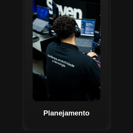
O planejamento dentro do CGI é
realizado por uma equipe
especializada que utiliza
ferramentas avançadas para
estruturar ordens de serviço, fluxos
de trabalho e parametrizações
operacionais. Essa etapa envolve a
análise detalhada de criticidade por
atividade, permitindo alocar
recursos de forma eficiente e
garantir que todas as ações estejam
alinhadas aos objetivos
estratégicos.
Planejamento