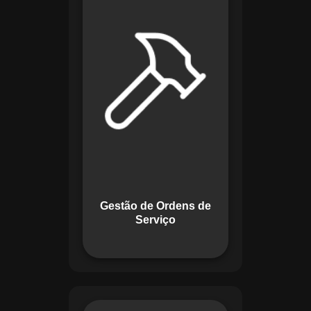
de lidar com tarefas
operacionais. Ele
permite criar,
monitorar e executar
ordens de serviço
com checklists
personalizados e
registros em tempo
real. Com
funcionalidades
como priorização de
tarefas e relatórios
Gestão de Ordens de
detalhados, o
Serviço
sistema melhora o
controle das
atividades.