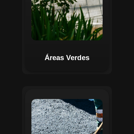
Áreas Verdes
Na Gestão de Pavimentação, o Regente
oferece ferramentas para mapear, avaliar
e monitorar a infraestrutura viária. O
sistema permite registrar condições dos
pavimentos, identificar áreas críticas e
planejar ações de manutenção preventiva
e corretiva. Com o auxílio do
geoprocessamento, é possível gerar