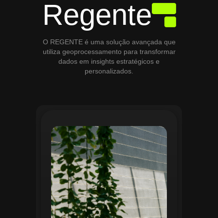
Regente
O REGENTE é uma solução avançada que
utiliza geoprocessamento para transformar
dados em insights estratégicos e
personalizados.
O módulo de Gestão de Áreas Verdes do
Regente aplica tecnologias avançadas de
geoprocessamento para mapear e
monitorar espaços verdes, registrando
localização, tipo de vegetação e estado
de conservação. Ele organiza fluxos de
manutenção e garante que as atividades
sejam realizadas de forma eficiente e
programada. Relatórios analíticos ajudam
a avaliar ações realizadas, promovendo a
sustentabilidade e o uso estratégico do
espaço urbano.