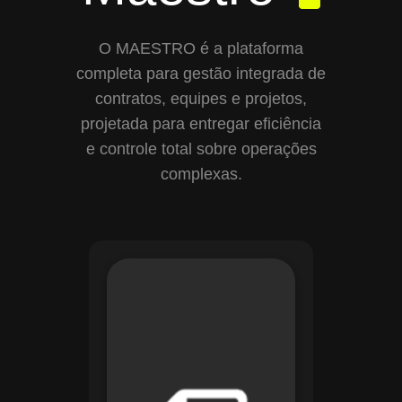
O MAESTRO é a plataforma
completa para gestão integrada de
contratos, equipes e projetos,
projetada para entregar eficiência
e controle total sobre operações
complexas.
Com o módulo de
Gestão de
Documentos, o
Maestro centraliza e
organiza toda a
documentação da
sua empresa,
permitindo controle
de versões, restrição