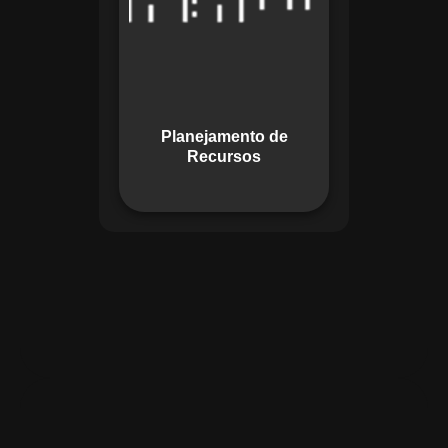
garante o uso
otimizado dos
recursos, evitando
gargalos ou
desperdícios,
Planejamento de
promovendo
Recursos
eficiência.