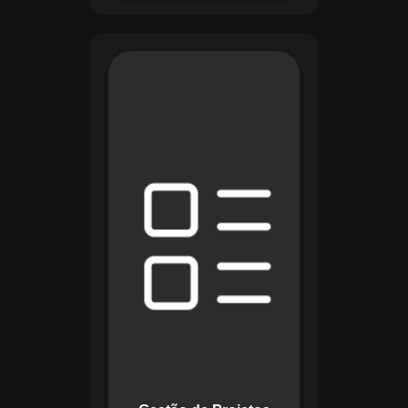
O módulo de Gestão
de Projetos do
Maestro combina
ferramentas como
cronogramas
detalhados e
gráficos de Gantt
para planejar e
acompanhar todas
as etapas de um
projeto. Ele permite
rastrear progresso,
alocar recursos e
gerenciar custos