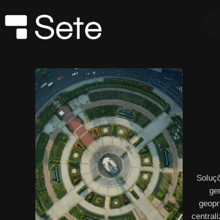
Soluç
ge
geopr
central