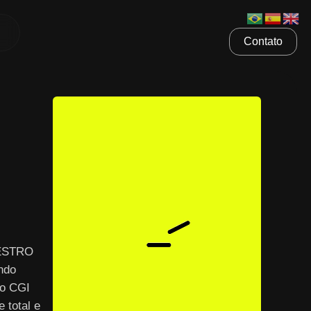
Contato
AESTRO
ndo
 o CGI
 total e