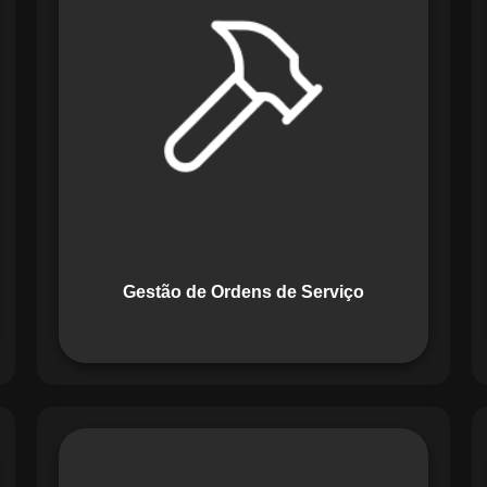
Serviço do Maestro revoluciona a
forma de lidar com tarefas
operacionais. Ele permite criar,
monitorar e executar ordens de serviço
com checklists personalizados e
registros em tempo real. Com
funcionalidades como priorização de
tarefas e relatórios detalhados, o
sistema melhora o controle das
atividades.
Gestão de Ordens de Serviço