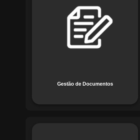
Documentos, o Maestro centraliza e
organiza toda a documentação da sua
empresa, permitindo controle de
versões, restrição de acessos e registro
de alterações. O sistema é projetado
para emitir alertas automáticos de
vencimentos e vincular documentos
diretamente a fluxos operacionais e
contratos, otimizando processos e
garantindo conformidade.
Gestão de Documentos