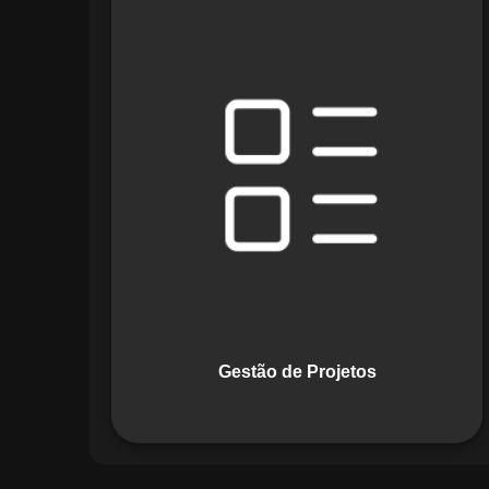
O módulo de Gestão de Projetos do
Maestro combina ferramentas como
cronogramas detalhados e gráficos de
Gantt para planejar e acompanhar
todas as etapas de um projeto. Ele
permite rastrear progresso, alocar
recursos e gerenciar custos com
eficiência.
Gestão de Projetos