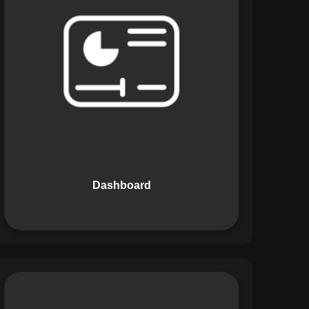
Os Dashboards do Maestro oferecem
uma visão consolidada e intuitiva dos
dados operacionais, apresentando
indicadores de desempenho e
informações estratégicas em tempo
real. Permite que gestores tomem
decisões informadas com rapidez e
segurança.
Dashboard