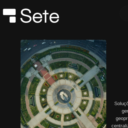
Soluç
ge
geopr
central