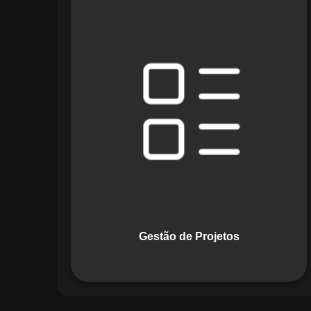
O módulo de Gestão de Projetos do
Maestro combina ferramentas como
cronogramas detalhados e gráficos de
Gantt para planejar e acompanhar
todas as etapas de um projeto. Ele
permite rastrear progresso, alocar
recursos e gerenciar custos com
eficiência.
Gestão de Projetos