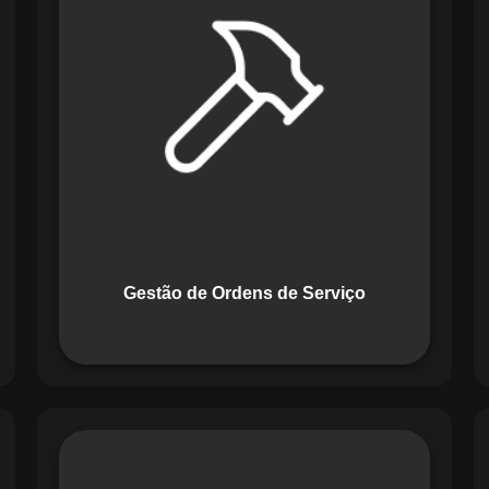
Serviço do Maestro revoluciona a
forma de lidar com tarefas
operacionais. Ele permite criar,
monitorar e executar ordens de serviço
com checklists personalizados e
registros em tempo real. Com
funcionalidades como priorização de
tarefas e relatórios detalhados, o
sistema melhora o controle das
atividades.
Gestão de Ordens de Serviço