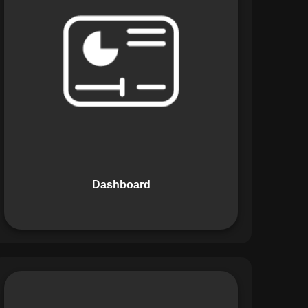
Os Dashboards do Maestro oferecem
uma visão consolidada e intuitiva dos
dados operacionais, apresentando
indicadores de desempenho e
informações estratégicas em tempo
real. Permite que gestores tomem
decisões informadas com rapidez e
segurança.
Dashboard