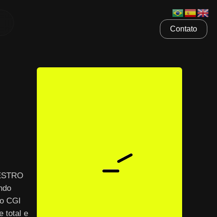
Contato
AESTRO
ndo
 o CGI
 total e