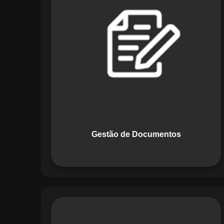
Documentos, o Maestro centraliza e
organiza toda a documentação da sua
empresa, permitindo controle de
versões, restrição de acessos e registro
de alterações. O sistema é projetado
para emitir alertas automáticos de
vencimentos e vincular documentos
diretamente a fluxos operacionais e
contratos, otimizando processos e
garantindo conformidade.
Gestão de Documentos