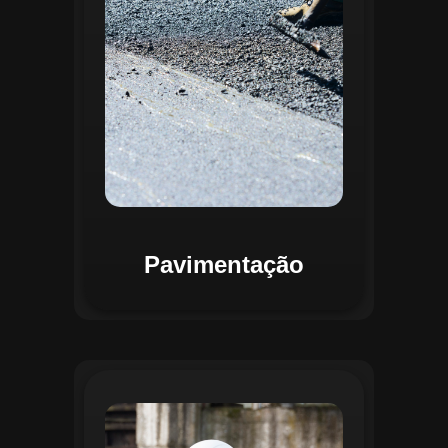
mapas detalhados que facilitam a
priorização de intervenções, otimizando
recursos e assegurando maior
durabilidade das vias. Relatórios
personalizáveis garantem transparência e
suporte na tomada de decisões
estratégicas.
Pavimentação
O módulo de Gestão de Drenagem do
Regente aplica o geoprocessamento para
mapear redes de drenagem subterrâneas
e superficiais. A plataforma permite