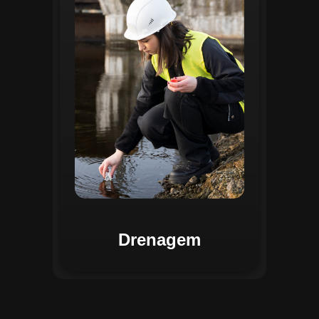
identificar pontos de alagamento, planejar
intervenções e monitorar a eficiência das
estruturas de drenagem. Com análises
baseadas em dados coletados, o sistema
contribui para o planejamento urbano
sustentável, reduzindo riscos de
enchentes e otimizando a alocação de
recursos. Relatórios visuais facilitam a
comunicação dos resultados e o
acompanhamento dos projetos de
melhoria.
Drenagem