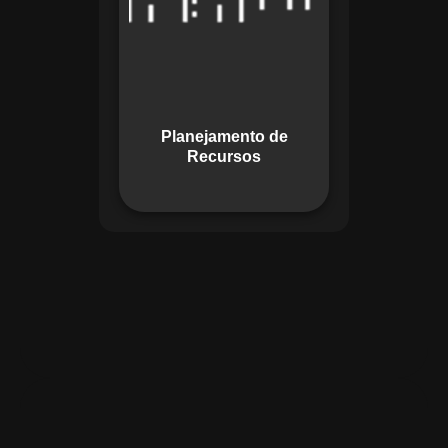
garante o uso
otimizado dos
recursos, evitando
gargalos ou
desperdícios,
Planejamento de
promovendo
Recursos
eficiência.