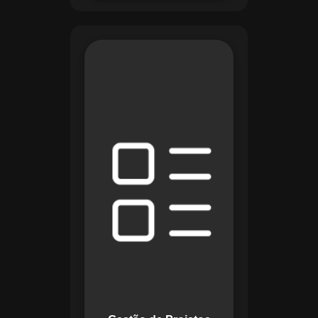
O módulo de Gestão
de Projetos do
Maestro combina
ferramentas como
cronogramas
detalhados e
gráficos de Gantt
para planejar e
acompanhar todas
as etapas de um
projeto. Ele permite
rastrear progresso,
alocar recursos e
gerenciar custos