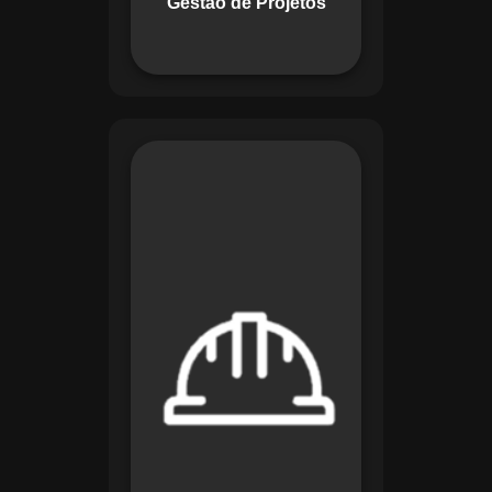
Gestão de Projetos
com eficiência.
O módulo de
Segurança e Saúde
no Trabalho do
Maestro organiza
registros de exames
e treinamentos,
automatiza alertas e
disponibiliza
relatórios detalhados
para auditorias,