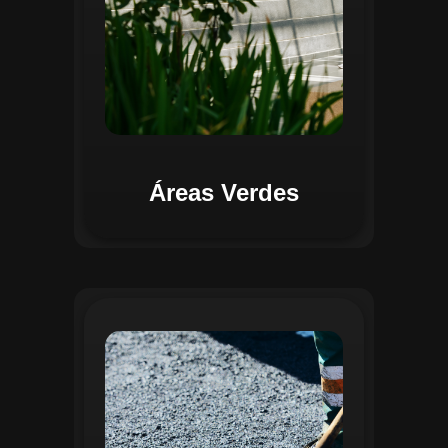
Áreas Verdes
Na Gestão de Pavimentação, o Regente
oferece ferramentas para mapear, avaliar
e monitorar a infraestrutura viária. O
sistema permite registrar condições dos
pavimentos, identificar áreas críticas e
planejar ações de manutenção preventiva
e corretiva. Com o auxílio do
geoprocessamento, é possível gerar