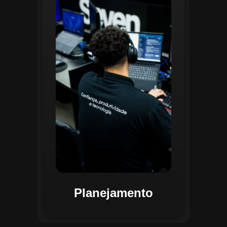
O planejamento dentro do CGI é
realizado por uma equipe
especializada que utiliza
ferramentas avançadas para
estruturar ordens de serviço, fluxos
de trabalho e parametrizações
operacionais. Essa etapa envolve a
análise detalhada de criticidade por
atividade, permitindo alocar
recursos de forma eficiente e
garantir que todas as ações estejam
alinhadas aos objetivos
estratégicos.
Planejamento