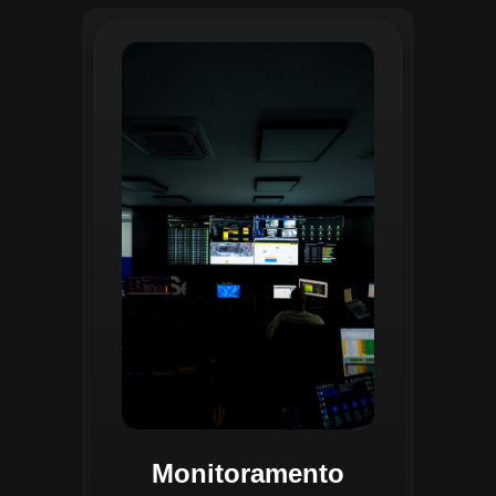
O monitoramento no CGI é realizado
24/7 por uma equipe dedicada que
acompanha em tempo real o
progresso das atividades
planejadas. Utilizando um videowall
central e sistemas de convergência
de dados, o CGI coleta e analisa
informações operacionais,
identificando gargalos, não
conformidades e oportunidades de
melhoria.
Monitoramento