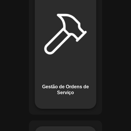
de lidar com tarefas
operacionais. Ele
permite criar,
monitorar e executar
ordens de serviço
com checklists
personalizados e
registros em tempo
real. Com
funcionalidades
como priorização de
tarefas e relatórios
Gestão de Ordens de
detalhados, o
Serviço
sistema melhora o
controle das
atividades.