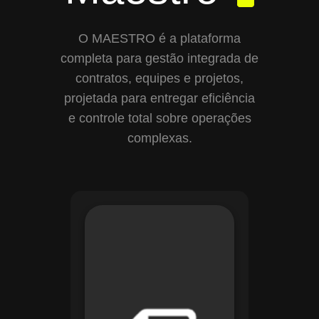
O MAESTRO é a plataforma
completa para gestão integrada de
contratos, equipes e projetos,
projetada para entregar eficiência
e controle total sobre operações
complexas.
Com o módulo de
Gestão de
Documentos, o
Maestro centraliza e
organiza toda a
documentação da
sua empresa,
permitindo controle
de versões, restrição