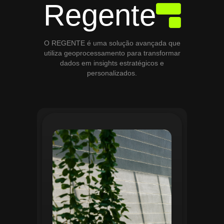
Regente
O REGENTE é uma solução avançada que
utiliza geoprocessamento para transformar
dados em insights estratégicos e
personalizados.
O módulo de Gestão de Áreas Verdes do
Regente aplica tecnologias avançadas de
geoprocessamento para mapear e
monitorar espaços verdes, registrando
localização, tipo de vegetação e estado
de conservação. Ele organiza fluxos de
manutenção e garante que as atividades
sejam realizadas de forma eficiente e
programada. Relatórios analíticos ajudam
a avaliar ações realizadas, promovendo a
sustentabilidade e o uso estratégico do
espaço urbano.