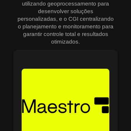
utilizando geoprocessamento para
desenvolver soluções
personalizadas, e o CGI centralizando
o planejamento e monitoramento para
garantir controle total e resultados
otimizados.
Sobre o Maestro
O Maestro é a solução definitiva para gerenciar
contratos, equipes, projetos e processos
empresariais de forma integrada e eficiente. Ideal
para empresas que enfrentam dificuldades em
centralizar informações e acompanhar o
progresso de atividades críticas, o sistema
combina tecnologia de ponta e acessibilidade,
com acesso via nuvem e aplicativos mobile. O
Maestro facilita desde o planejamento estratégico