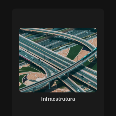
Sobre o Case Infraestrutura
A parceria no gerenciamento de infraestruturas
urbanas destacou a capacidade da SETE em
personalizar soluções tecnológicas para gestão
pública. Com o apoio do Regente e ferramentas
de geoprocessamento, sistemas foram
desenvolvidos para o gerenciamento de
pavimentações, áreas verdes e redes de
drenagem, permitindo maior eficiência, controle e
precisão na execução das operações.
Infraestrutura