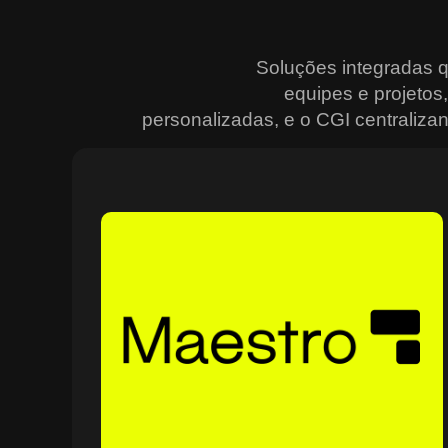
Soluções integradas 
equipes e projeto
personalizadas, e o CGI centralizan
Sobre o Maestro
O Maestro é a solução definitiva para gerenciar
contratos, equipes, projetos e processos empresariais
de forma integrada e eficiente. Ideal para empresas qu
enfrentam dificuldades em centralizar informações e
acompanhar o progresso de atividades críticas, o
sistema combina tecnologia de ponta e acessibilidade,
com acesso via nuvem e aplicativos mobile. O Maestro
facilita desde o planejamento estratégico até a execuçã
no campo, utilizando dashboards interativos e