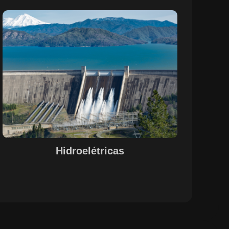
Sobre o Case Hidroelétricas
A parceria entre a EPS e a SETE, com o suporte do
Maestro, otimizou o controle de pessoal, documentação
e evidências de processos nas operações de
hidrelétricas. A centralização das informações e a
automação de processos garantiram uma gestão
integrada e eficiente, alinhada às necessidades do setor.
A solução proporcionou maior visibilidade, conformidade
legal e agilidade na gestão de recursos humanos e
operações, promovendo um ambiente de trabalho mais
estruturado e funcional.
Hidroelétricas