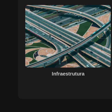
Sobre o Case Infraestrutura
A parceria no gerenciamento de infraestruturas urbana
destacou a capacidade da SETE em personalizar
soluções tecnológicas para gestão pública. Com o apoi
do Regente e ferramentas de geoprocessamento,
sistemas foram desenvolvidos para o gerenciamento d
pavimentações, áreas verdes e redes de drenagem,
permitindo maior eficiência, controle e precisão na
execução das operações.
Infraestrutura