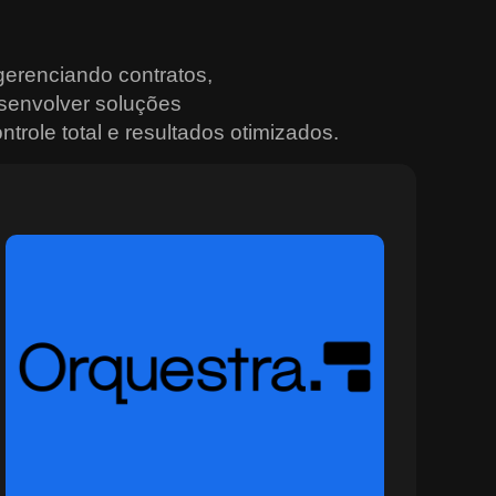
erenciando contratos,
senvolver soluções
trole total e resultados otimizados.
Sobre o Orquestra
O Orquestra é a plataforma ideal para quem busca
controle total e integração nas operações urbanas e
institucionais. Desenvolvida para ambientes
multiagência, ela conecta sistemas, sensores e equipes
em tempo real, promovendo decisões mais rápidas e
eficazes. Com recursos avançados de monitoramento,
painéis situacionais e geração automática de alertas, o
Orquestra permite planejar, rastrear e coordenar ações
com alto nível de precisão e segurança. Ideal para
setores que operam em cenários dinâmicos, como