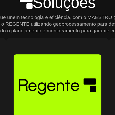
Soluções
que unem tecnologia e eficiência, com o MAESTRO g
s, o REGENTE utilizando geoprocessamento para de
do o planejamento e monitoramento para garantir con
Sobre o Regente
O Regente é a plataforma ideal para quem precisa de
e
agilidade na análise e gestão de dados geoespaciais.
Usando geoprocessamento de alta precisão, ele permite
mapear, monitorar e planejar operações de forma
estratégica, criando mapas interativos, relatórios
analíticos e um controle total sobre os recursos
o
geográficos. Ideal para setores que dependem de
grandes volumes de dados, como transporte e