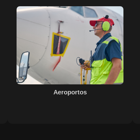
Sobre o Case Aeroportos
A parceria entre SECURITY, EPS, Juiz de Fora e SETE,
s
com o suporte do Maestro, trouxe soluções inovadoras
para o sucesso na gestão e operação de aeroportos. A
o
implementação de tecnologias avançadas garantiu
eficiência e excelência nos resultados, com destaque
e
para o controle de acesso, limpeza e conservação,
segurança e otimização de processos operacionais. A
digitalização e automação de processos internos
proporcionaram agilidade e precisão nas operações.
Aeroportos