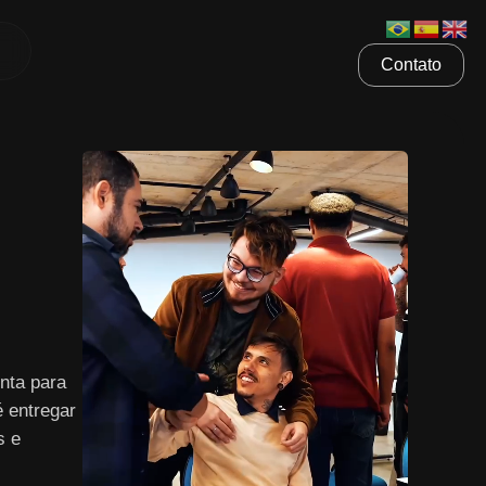
Contato
nta para
é entregar
s e