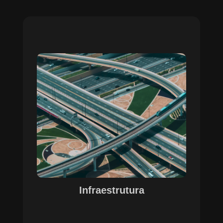
Sobre o Case Infraestrutura
A parceria no gerenciamento de infraestruturas
urbanas destacou a capacidade da SETE em
personalizar soluções tecnológicas para gestão
pública. Com o apoio do Regente e ferramentas
de geoprocessamento, sistemas foram
desenvolvidos para o gerenciamento de
pavimentações, áreas verdes e redes de
drenagem, permitindo maior eficiência, controle e
precisão na execução das operações.
Infraestrutura