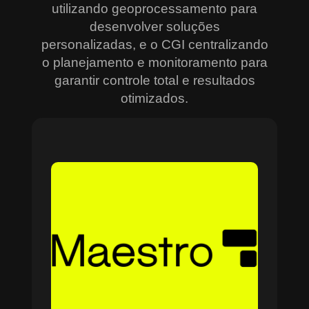
utilizando geoprocessamento para
desenvolver soluções
personalizadas, e o CGI centralizando
o planejamento e monitoramento para
garantir controle total e resultados
otimizados.
Sobre o Maestro
O Maestro é a solução definitiva para gerenciar
contratos, equipes, projetos e processos
empresariais de forma integrada e eficiente. Ideal
para empresas que enfrentam dificuldades em
centralizar informações e acompanhar o
progresso de atividades críticas, o sistema
combina tecnologia de ponta e acessibilidade,
com acesso via nuvem e aplicativos mobile. O
Maestro facilita desde o planejamento estratégico