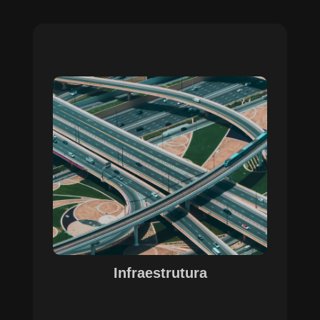
Sobre o Case Infraestrutura
A parceria no gerenciamento de infraestruturas
urbanas destacou a capacidade da SETE em
personalizar soluções tecnológicas para gestão
pública. Com o apoio do Regente e ferramentas
de geoprocessamento, sistemas foram
desenvolvidos para o gerenciamento de
pavimentações, áreas verdes e redes de
drenagem, permitindo maior eficiência, controle e
precisão na execução das operações.
Infraestrutura