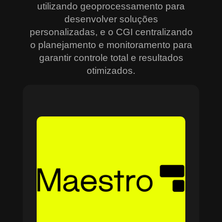
utilizando geoprocessamento para
desenvolver soluções
personalizadas, e o CGI centralizando
o planejamento e monitoramento para
garantir controle total e resultados
otimizados.
Sobre o Maestro
O Maestro é a solução definitiva para gerenciar
contratos, equipes, projetos e processos
empresariais de forma integrada e eficiente. Ideal
para empresas que enfrentam dificuldades em
centralizar informações e acompanhar o
progresso de atividades críticas, o sistema
combina tecnologia de ponta e acessibilidade,
com acesso via nuvem e aplicativos mobile. O
Maestro facilita desde o planejamento estratégico