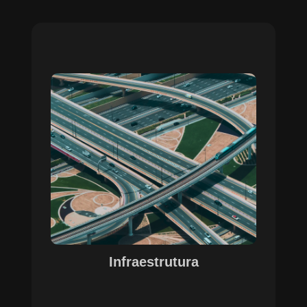
Sobre o Case Infraestrutura
A parceria no gerenciamento de infraestruturas
urbanas destacou a capacidade da SETE em
personalizar soluções tecnológicas para gestão
pública. Com o apoio do Regente e ferramentas
de geoprocessamento, sistemas foram
desenvolvidos para o gerenciamento de
pavimentações, áreas verdes e redes de
drenagem, permitindo maior eficiência, controle e
precisão na execução das operações.
Infraestrutura