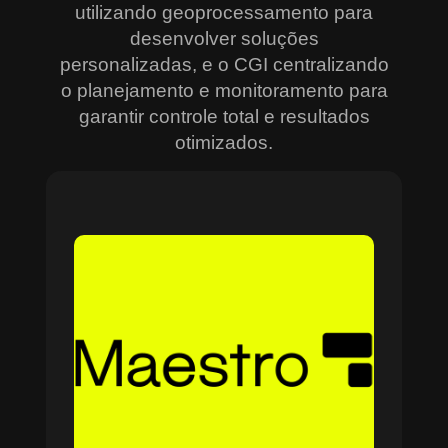
utilizando geoprocessamento para
desenvolver soluções
personalizadas, e o CGI centralizando
o planejamento e monitoramento para
garantir controle total e resultados
otimizados.
Sobre o Maestro
O Maestro é a solução definitiva para gerenciar
contratos, equipes, projetos e processos
empresariais de forma integrada e eficiente. Ideal
para empresas que enfrentam dificuldades em
centralizar informações e acompanhar o
progresso de atividades críticas, o sistema
combina tecnologia de ponta e acessibilidade,
com acesso via nuvem e aplicativos mobile. O
Maestro facilita desde o planejamento estratégico