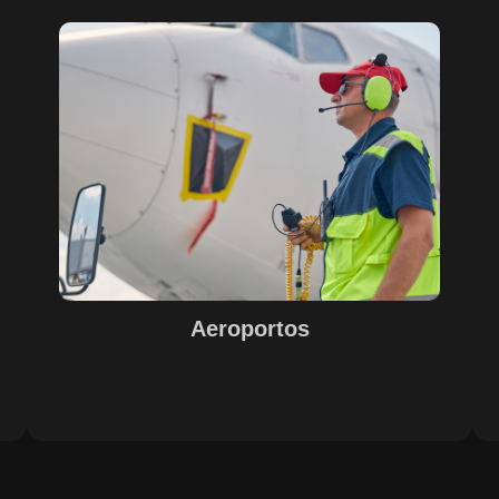
Sobre o Case Aeroportos
A parceria entre SECURITY, EPS, Juiz de Fora e SETE,
s
com o suporte do Maestro, trouxe soluções inovadoras
para o sucesso na gestão e operação de aeroportos. A
o
implementação de tecnologias avançadas garantiu
eficiência e excelência nos resultados, com destaque
e
para o controle de acesso, limpeza e conservação,
segurança e otimização de processos operacionais. A
digitalização e automação de processos internos
proporcionaram agilidade e precisão nas operações.
Aeroportos