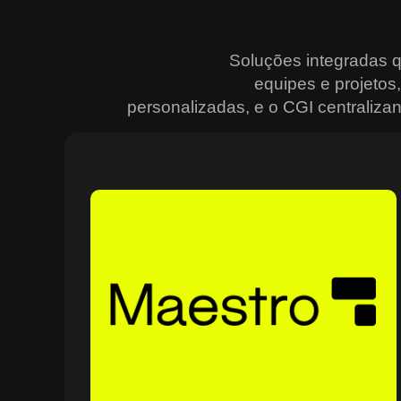
Soluções integradas 
equipes e projeto
personalizadas, e o CGI centralizan
Sobre o Maestro
O Maestro é a solução definitiva para gerenciar
contratos, equipes, projetos e processos empresariais
de forma integrada e eficiente. Ideal para empresas qu
enfrentam dificuldades em centralizar informações e
acompanhar o progresso de atividades críticas, o
sistema combina tecnologia de ponta e acessibilidade,
com acesso via nuvem e aplicativos mobile. O Maestro
facilita desde o planejamento estratégico até a execuçã
no campo, utilizando dashboards interativos e