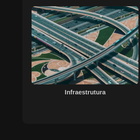
Sobre o Case Infraestrutura
A parceria no gerenciamento de infraestruturas urbana
destacou a capacidade da SETE em personalizar
soluções tecnológicas para gestão pública. Com o apoi
do Regente e ferramentas de geoprocessamento,
sistemas foram desenvolvidos para o gerenciamento d
pavimentações, áreas verdes e redes de drenagem,
permitindo maior eficiência, controle e precisão na
execução das operações.
Infraestrutura