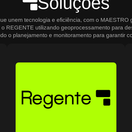
Soluções
que unem tecnologia e eficiência, com o MAESTRO g
s, o REGENTE utilizando geoprocessamento para de
do o planejamento e monitoramento para garantir con
Sobre o Regente
O Regente é a plataforma ideal para quem precisa de
e
agilidade na análise e gestão de dados geoespaciais.
Usando geoprocessamento de alta precisão, ele permite
mapear, monitorar e planejar operações de forma
estratégica, criando mapas interativos, relatórios
analíticos e um controle total sobre os recursos
o
geográficos. Ideal para setores que dependem de
grandes volumes de dados, como transporte e