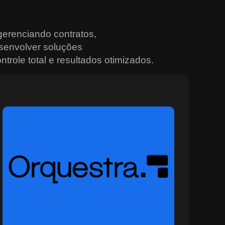
erenciando contratos,
senvolver soluções
trole total e resultados otimizados.
Sobre o Orquestra
O Orquestra é a plataforma ideal para quem busca
controle total e integração nas operações urbanas e
institucionais. Desenvolvida para ambientes
multiagência, ela conecta sistemas, sensores e equipes
em tempo real, promovendo decisões mais rápidas e
eficazes. Com recursos avançados de monitoramento,
painéis situacionais e geração automática de alertas, o
Orquestra permite planejar, rastrear e coordenar ações
com alto nível de precisão e segurança. Ideal para
setores que operam em cenários dinâmicos, como