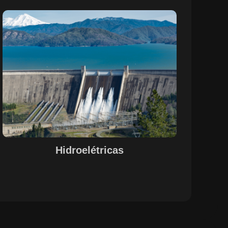
Sobre o Case Hidroelétricas
A parceria entre a EPS e a SETE, com o suporte do
Maestro, otimizou o controle de pessoal, documentação
e evidências de processos nas operações de
hidrelétricas. A centralização das informações e a
automação de processos garantiram uma gestão
integrada e eficiente, alinhada às necessidades do setor.
A solução proporcionou maior visibilidade, conformidade
legal e agilidade na gestão de recursos humanos e
operações, promovendo um ambiente de trabalho mais
estruturado e funcional.
Hidroelétricas