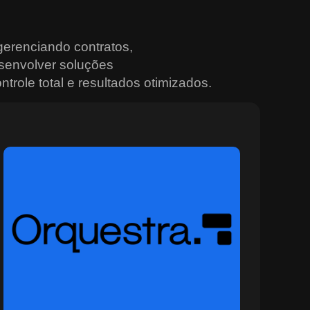
erenciando contratos,
senvolver soluções
trole total e resultados otimizados.
Sobre o Orquestra
O Orquestra é a plataforma ideal para quem busca
controle total e integração nas operações urbanas e
institucionais. Desenvolvida para ambientes
multiagência, ela conecta sistemas, sensores e equipes
em tempo real, promovendo decisões mais rápidas e
eficazes. Com recursos avançados de monitoramento,
painéis situacionais e geração automática de alertas, o
Orquestra permite planejar, rastrear e coordenar ações
com alto nível de precisão e segurança. Ideal para
setores que operam em cenários dinâmicos, como