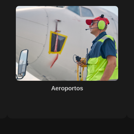
Sobre o Case Aeroportos
A parceria entre SECURITY, EPS, Juiz de Fora e SETE,
s
com o suporte do Maestro, trouxe soluções inovadoras
para o sucesso na gestão e operação de aeroportos. A
o
implementação de tecnologias avançadas garantiu
eficiência e excelência nos resultados, com destaque
e
para o controle de acesso, limpeza e conservação,
segurança e otimização de processos operacionais. A
digitalização e automação de processos internos
proporcionaram agilidade e precisão nas operações.
Aeroportos