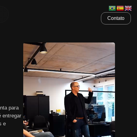
Contato
nta para
é entregar
s e