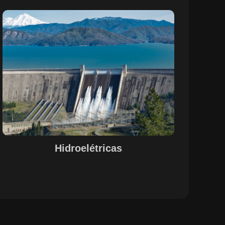
Sobre o Case Hidroelétricas
A parceria entre a EPS e a SETE, com o suporte do
Maestro, otimizou o controle de pessoal, documentação
e evidências de processos nas operações de
hidrelétricas. A centralização das informações e a
automação de processos garantiram uma gestão
integrada e eficiente, alinhada às necessidades do setor.
A solução proporcionou maior visibilidade, conformidade
legal e agilidade na gestão de recursos humanos e
operações, promovendo um ambiente de trabalho mais
estruturado e funcional.
Hidroelétricas