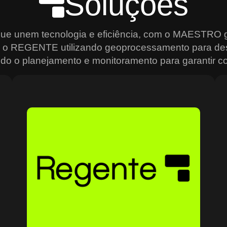
Soluções
que unem tecnologia e eficiência, com o MAESTRO g
s, o REGENTE utilizando geoprocessamento para de
do o planejamento e monitoramento para garantir con
Sobre o Regente
O Regente é a plataforma ideal para quem precisa de
e
agilidade na análise e gestão de dados geoespaciais.
Usando geoprocessamento de alta precisão, ele permite
mapear, monitorar e planejar operações de forma
estratégica, criando mapas interativos, relatórios
analíticos e um controle total sobre os recursos
o
geográficos. Ideal para setores que dependem de
grandes volumes de dados, como transporte e