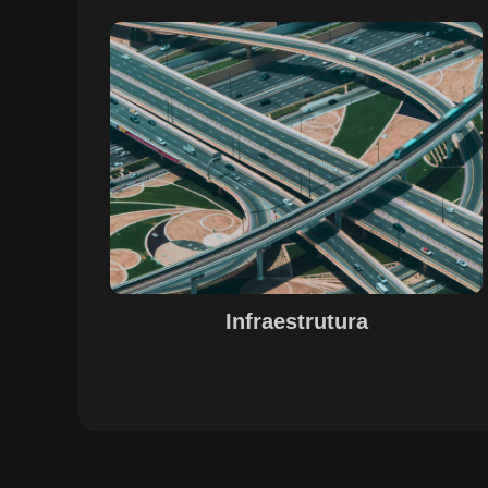
Sobre o Case Infraestrutura
A parceria no gerenciamento de infraestruturas urbana
destacou a capacidade da SETE em personalizar
soluções tecnológicas para gestão pública. Com o apoi
do Regente e ferramentas de geoprocessamento,
sistemas foram desenvolvidos para o gerenciamento d
pavimentações, áreas verdes e redes de drenagem,
permitindo maior eficiência, controle e precisão na
execução das operações.
Infraestrutura