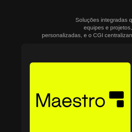
Soluções integradas 
equipes e projeto
personalizadas, e o CGI centralizan
Sobre o Maestro
O Maestro é a solução definitiva para gerenciar
contratos, equipes, projetos e processos empresariais
de forma integrada e eficiente. Ideal para empresas qu
enfrentam dificuldades em centralizar informações e
acompanhar o progresso de atividades críticas, o
sistema combina tecnologia de ponta e acessibilidade,
com acesso via nuvem e aplicativos mobile. O Maestro
facilita desde o planejamento estratégico até a execuçã
no campo, utilizando dashboards interativos e