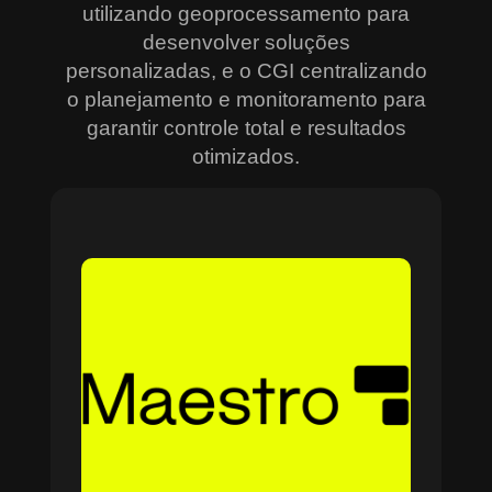
utilizando geoprocessamento para
desenvolver soluções
personalizadas, e o CGI centralizando
o planejamento e monitoramento para
garantir controle total e resultados
otimizados.
Sobre o Maestro
O Maestro é a solução definitiva para gerenciar
contratos, equipes, projetos e processos
empresariais de forma integrada e eficiente. Ideal
para empresas que enfrentam dificuldades em
centralizar informações e acompanhar o
progresso de atividades críticas, o sistema
combina tecnologia de ponta e acessibilidade,
com acesso via nuvem e aplicativos mobile. O
Maestro facilita desde o planejamento estratégico