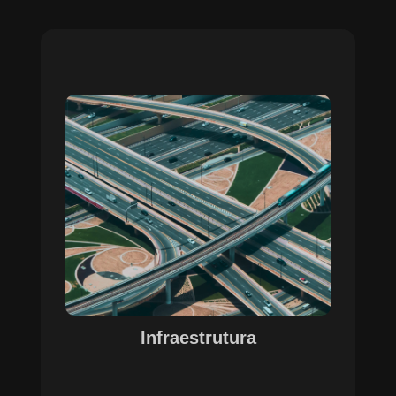
Sobre o Case Infraestrutura
A parceria no gerenciamento de infraestruturas
urbanas destacou a capacidade da SETE em
personalizar soluções tecnológicas para gestão
pública. Com o apoio do Regente e ferramentas
de geoprocessamento, sistemas foram
desenvolvidos para o gerenciamento de
pavimentações, áreas verdes e redes de
drenagem, permitindo maior eficiência, controle e
precisão na execução das operações.
Infraestrutura