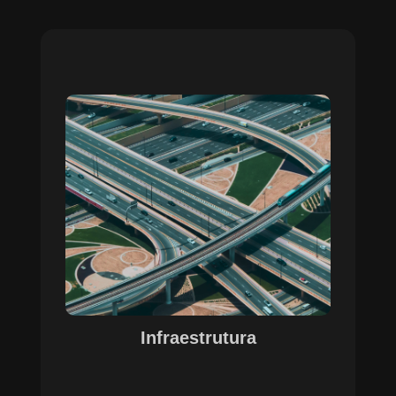
Sobre o Case Infraestrutura
A parceria no gerenciamento de infraestruturas
urbanas destacou a capacidade da SETE em
personalizar soluções tecnológicas para gestão
pública. Com o apoio do Regente e ferramentas
de geoprocessamento, sistemas foram
desenvolvidos para o gerenciamento de
pavimentações, áreas verdes e redes de
drenagem, permitindo maior eficiência, controle e
precisão na execução das operações.
Infraestrutura