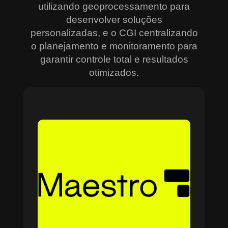
utilizando geoprocessamento para
desenvolver soluções
personalizadas, e o CGI centralizando
o planejamento e monitoramento para
garantir controle total e resultados
otimizados.
Sobre o Maestro
O Maestro é a solução definitiva para gerenciar
contratos, equipes, projetos e processos
empresariais de forma integrada e eficiente. Ideal
para empresas que enfrentam dificuldades em
centralizar informações e acompanhar o
progresso de atividades críticas, o sistema
combina tecnologia de ponta e acessibilidade,
com acesso via nuvem e aplicativos mobile. O
Maestro facilita desde o planejamento estratégico