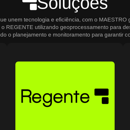
Soluções
que unem tecnologia e eficiência, com o MAESTRO g
s, o REGENTE utilizando geoprocessamento para de
do o planejamento e monitoramento para garantir con
Sobre o Regente
O Regente é a plataforma ideal para quem precisa de
e
agilidade na análise e gestão de dados geoespaciais.
Usando geoprocessamento de alta precisão, ele permite
mapear, monitorar e planejar operações de forma
estratégica, criando mapas interativos, relatórios
analíticos e um controle total sobre os recursos
o
geográficos. Ideal para setores que dependem de
grandes volumes de dados, como transporte e