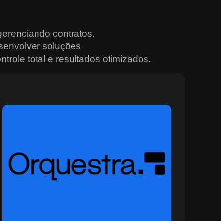
erenciando contratos,
senvolver soluções
trole total e resultados otimizados.
Sobre o Orquestra
O Orquestra é a plataforma ideal para quem busca
controle total e integração nas operações urbanas e
institucionais. Desenvolvida para ambientes
multiagência, ela conecta sistemas, sensores e equipes
em tempo real, promovendo decisões mais rápidas e
eficazes. Com recursos avançados de monitoramento,
painéis situacionais e geração automática de alertas, o
Orquestra permite planejar, rastrear e coordenar ações
com alto nível de precisão e segurança. Ideal para
setores que operam em cenários dinâmicos, como