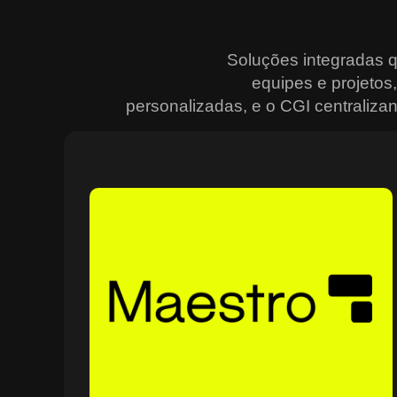
Soluções integradas 
equipes e projeto
personalizadas, e o CGI centralizan
Sobre o Maestro
O Maestro é a solução definitiva para gerenciar
contratos, equipes, projetos e processos empresariais
de forma integrada e eficiente. Ideal para empresas qu
enfrentam dificuldades em centralizar informações e
acompanhar o progresso de atividades críticas, o
sistema combina tecnologia de ponta e acessibilidade,
com acesso via nuvem e aplicativos mobile. O Maestro
facilita desde o planejamento estratégico até a execuçã
no campo, utilizando dashboards interativos e