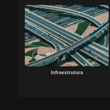
Sobre o Case Infraestrutura
A parceria no gerenciamento de infraestruturas urbana
destacou a capacidade da SETE em personalizar
soluções tecnológicas para gestão pública. Com o apoi
do Regente e ferramentas de geoprocessamento,
sistemas foram desenvolvidos para o gerenciamento d
pavimentações, áreas verdes e redes de drenagem,
permitindo maior eficiência, controle e precisão na
execução das operações.
Infraestrutura