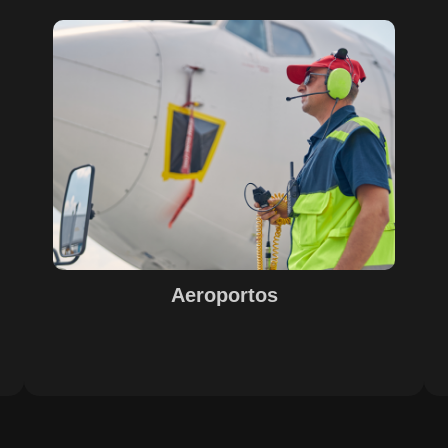
Sobre o Case Aeroportos
A parceria entre SECURITY, EPS, Juiz de Fora e SETE,
s
com o suporte do Maestro, trouxe soluções inovadoras
para o sucesso na gestão e operação de aeroportos. A
o
implementação de tecnologias avançadas garantiu
eficiência e excelência nos resultados, com destaque
e
para o controle de acesso, limpeza e conservação,
segurança e otimização de processos operacionais. A
digitalização e automação de processos internos
proporcionaram agilidade e precisão nas operações.
Aeroportos