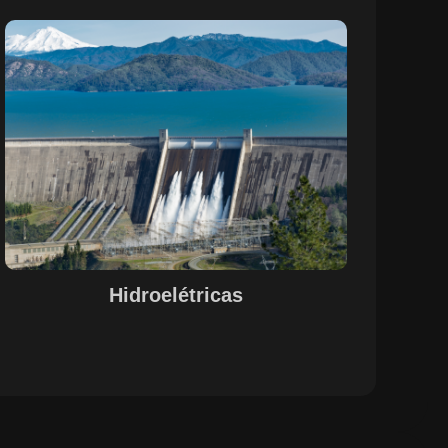
Sobre o Case Hidroelétricas
A parceria entre a EPS e a SETE, com o suporte do
Maestro, otimizou o controle de pessoal, documentação
e evidências de processos nas operações de
hidrelétricas. A centralização das informações e a
automação de processos garantiram uma gestão
integrada e eficiente, alinhada às necessidades do setor.
A solução proporcionou maior visibilidade, conformidade
legal e agilidade na gestão de recursos humanos e
operações, promovendo um ambiente de trabalho mais
estruturado e funcional.
Hidroelétricas