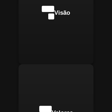
internacionalmente na
transformação digital do
Visão
gerenciamento operacional,
reconhecida pela
confiabilidade, segurança e
manter
Integridade:
inovações tecnológicas.
relações éticas e
transparentes, refletindo a
confiança que construímos.
buscar
Inovação:
constantemente novas
tecnologias para aprimorar
nossas soluções e aumentar
a eficiência operacional de
nossos clientes.
adaptar-se
Agilidade:
rapidamente às novas
necessidades do mercado,
oferecendo respostas
rápidas e eficientes.