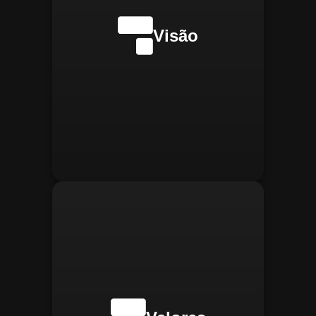
internacionalmente na
transformação digital do
Visão
gerenciamento operacional,
reconhecida pela
confiabilidade, segurança e
manter
Integridade:
inovações tecnológicas.
relações éticas e
transparentes, refletindo a
confiança que construímos.
buscar
Inovação:
constantemente novas
tecnologias para aprimorar
nossas soluções e aumentar
a eficiência operacional de
nossos clientes.
adaptar-se
Agilidade:
rapidamente às novas
necessidades do mercado,
oferecendo respostas
rápidas e eficientes.