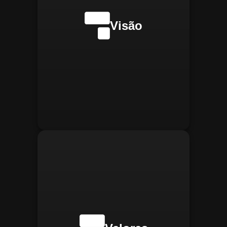
internacionalmente na
transformação digital do
Visão
gerenciamento operacional,
reconhecida pela
confiabilidade, segurança e
manter
Integridade:
inovações tecnológicas.
relações éticas e
transparentes, refletindo a
confiança que construímos.
buscar
Inovação:
constantemente novas
tecnologias para aprimorar
nossas soluções e aumentar
a eficiência operacional de
nossos clientes.
adaptar-se
Agilidade:
rapidamente às novas
necessidades do mercado,
oferecendo respostas
rápidas e eficientes.