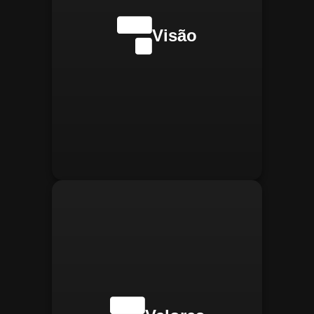
internacionalmente na
transformação digital do
Visão
gerenciamento operacional,
reconhecida pela
confiabilidade, segurança e
manter
Integridade:
inovações tecnológicas.
relações éticas e
transparentes, refletindo a
confiança que construímos.
buscar
Inovação:
constantemente novas
tecnologias para aprimorar
nossas soluções e aumentar
a eficiência operacional de
nossos clientes.
adaptar-se
Agilidade:
rapidamente às novas
necessidades do mercado,
oferecendo respostas
rápidas e eficientes.