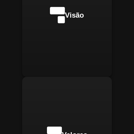
internacionalmente na
transformação digital do
Visão
gerenciamento operacional,
reconhecida pela
confiabilidade, segurança e
manter
Integridade:
inovações tecnológicas.
relações éticas e
transparentes, refletindo a
confiança que construímos.
buscar
Inovação:
constantemente novas
tecnologias para aprimorar
nossas soluções e aumentar
a eficiência operacional de
nossos clientes.
adaptar-se
Agilidade:
rapidamente às novas
necessidades do mercado,
oferecendo respostas
rápidas e eficientes.