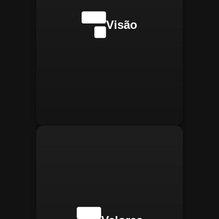
internacionalmente na
transformação digital do
Visão
gerenciamento operacional,
reconhecida pela
confiabilidade, segurança e
manter
Integridade:
inovações tecnológicas.
relações éticas e
transparentes, refletindo a
confiança que construímos.
buscar
Inovação:
constantemente novas
tecnologias para aprimorar
nossas soluções e aumentar
a eficiência operacional de
nossos clientes.
adaptar-se
Agilidade:
rapidamente às novas
necessidades do mercado,
oferecendo respostas
rápidas e eficientes.