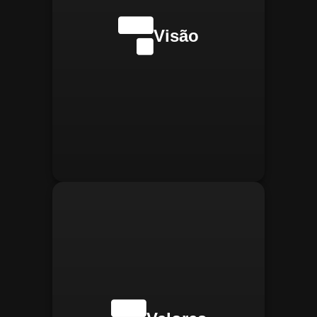
internacionalmente na
transformação digital do
Visão
gerenciamento operacional,
reconhecida pela
confiabilidade, segurança e
manter
Integridade:
inovações tecnológicas.
relações éticas e
transparentes, refletindo a
confiança que construímos.
buscar
Inovação:
constantemente novas
tecnologias para aprimorar
nossas soluções e aumentar
a eficiência operacional de
nossos clientes.
adaptar-se
Agilidade:
rapidamente às novas
necessidades do mercado,
oferecendo respostas
rápidas e eficientes.