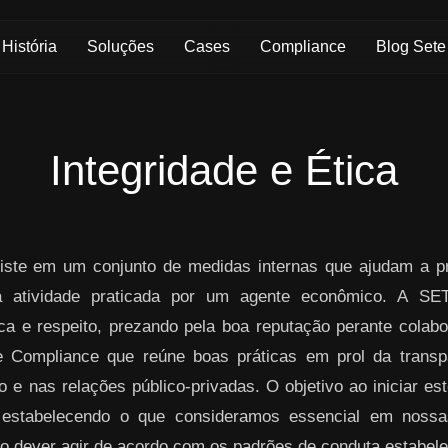
História
Soluções
Cases
Compliance
Blog Sete
Integridade e Ética
ste em um conjunto de medidas internas que ajudam a pre
da atividade praticada por um agente econômico. A S
ica e respeito, prezando pela boa reputação perante colabo
 Compliance que reúne boas práticas em prol da transpa
 e nas relações público-privadas. O objetivo ao iniciar es
 estabelecendo o que consideramos essencial em nos
o dever agir de acordo com os padrões de conduta estabelec