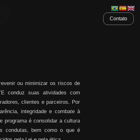
Contato
venir ou minimizar os riscos de
ETE conduz suas atividades com
radores, clientes e parceiros. Por
rência, integridade e combate à
te programa é consolidar a cultura
sas condutas, bem como o que é
idos pela Lei e pela ética.