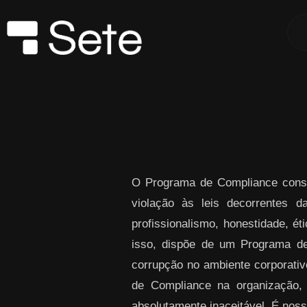
Skip to Main Content
O Programa de Compliance consi
violação às leis decorrentes 
profissionalismo, honestidade, ét
isso, dispõe de um Programa de
corrupção no ambiente corporativo
de Compliance na organização,
absolutamente inaceitável. É noss