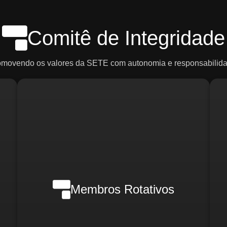
Comitê de Integridade
omovendo os valores da SETE com autonomia e responsabilida
Em casos de crise, poderão ser
ce
convocados:
R
o)
d
Membros Rotativos
Gerente Geral
Gerente Financeiro
o)
i
Gerente de RH
Gerente de Marketing