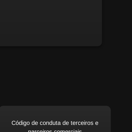
fé, relate possíveis situações irregulares.
Código de conduta de terceiros e
parceiros comerciais