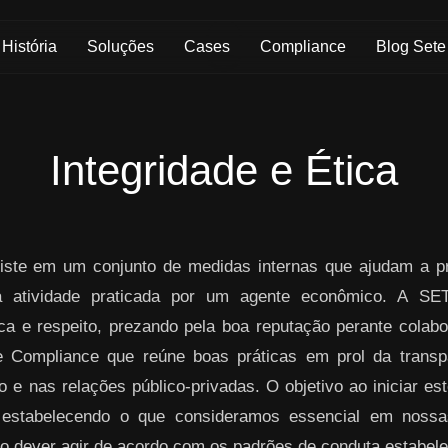
História
Soluções
Cases
Compliance
Blog Sete
Integridade e Ética
ste em um conjunto de medidas internas que ajudam a pre
da atividade praticada por um agente econômico. A S
ica e respeito, prezando pela boa reputação perante colabo
 Compliance que reúne boas práticas em prol da transpa
 e nas relações público-privadas. O objetivo ao iniciar es
 estabelecendo o que consideramos essencial em nos
o dever agir de acordo com os padrões de conduta estabelec