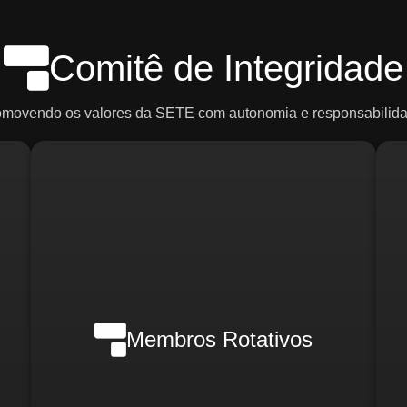
Comitê de Integridade
omovendo os valores da SETE com autonomia e responsabilida
Em casos de crise, poderão ser
ce
convocados:
R
o)
d
Membros Rotativos
Gerente Geral
Gerente Financeiro
o)
i
Gerente de RH
Gerente de Marketing