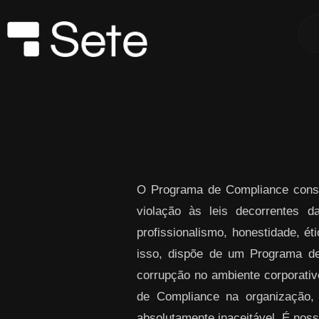
Skip to Main Content
O Programa de Compliance consi
violação às leis decorrentes 
profissionalismo, honestidade, ét
isso, dispõe de um Programa de
corrupção no ambiente corporativo
de Compliance na organização,
absolutamente inaceitável. É noss