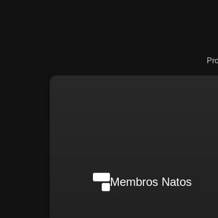
Pr
Nilson Wanderlei (Complian
Officer Intern
Membros Natos
Rafael Melão (Jurídic