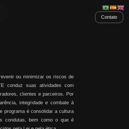
Contato
venir ou minimizar os riscos de
ETE conduz suas atividades com
radores, clientes e parceiros. Por
rência, integridade e combate à
te programa é consolidar a cultura
sas condutas, bem como o que é
idos pela Lei e pela ética.