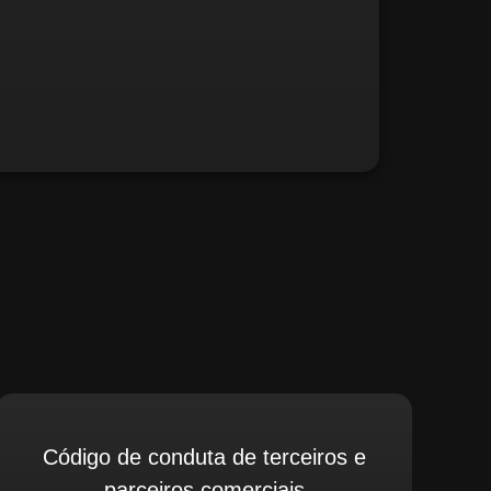
fé, relate possíveis situações irregulares.
Código de conduta de terceiros e
parceiros comerciais