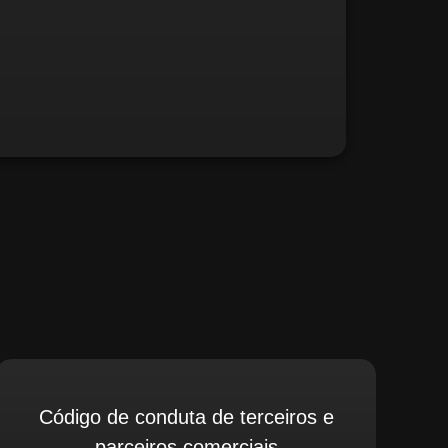
fé, relate possíveis situações irregulares.
Código de conduta de terceiros e
parceiros comerciais