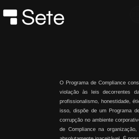
Skip to Main Content
O Programa de Compliance consi
violação às leis decorrentes 
profissionalismo, honestidade, ét
isso, dispõe de um Programa de
corrupção no ambiente corporativo
de Compliance na organização,
absolutamente inaceitável. É noss