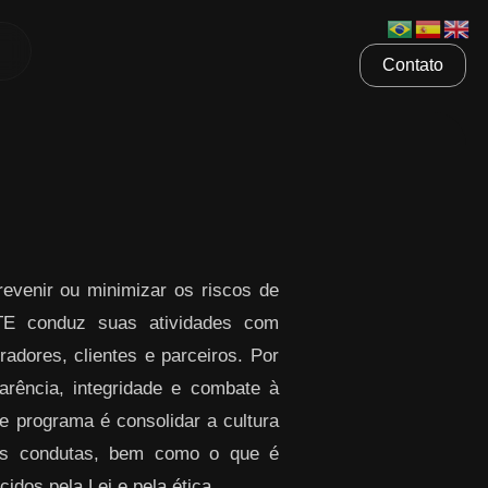
Contato
venir ou minimizar os riscos de
ETE conduz suas atividades com
radores, clientes e parceiros. Por
rência, integridade e combate à
te programa é consolidar a cultura
sas condutas, bem como o que é
idos pela Lei e pela ética.