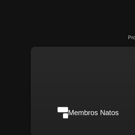
Pr
Nilson Wanderlei (Complian
Officer Intern
Membros Natos
Rafael Melão (Jurídic