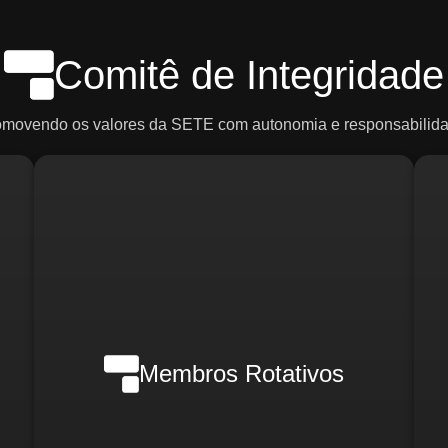
Comitê de Integridade
omovendo os valores da SETE com autonomia e responsabilida
Em casos de crise, poderão ser
ce
convocados:
R
o)
d
Membros Rotativos
Gerente Geral
Gerente Financeiro
o)
i
Gerente de RH
Gerente de Marketing