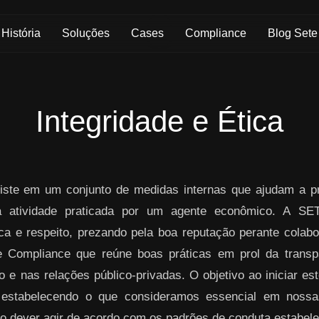
História
Soluções
Cases
Compliance
Blog Sete
Integridade e Ética
ste em um conjunto de medidas internas que ajudam a pre
da atividade praticada por um agente econômico. A S
ica e respeito, prezando pela boa reputação perante colabo
 Compliance que reúne boas práticas em prol da transpa
 e nas relações público-privadas. O objetivo ao iniciar es
 estabelecendo o que consideramos essencial em nos
o dever agir de acordo com os padrões de conduta estabelec