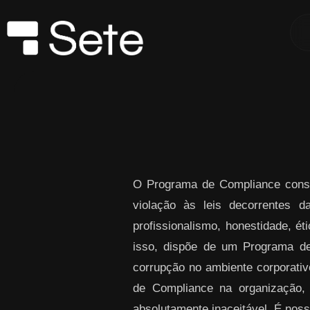
Skip to Main Content
O Programa de Compliance consi
violação às leis decorrentes 
profissionalismo, honestidade, ét
isso, dispõe de um Programa de
corrupção no ambiente corporativo
de Compliance na organização,
absolutamente inaceitável. É noss