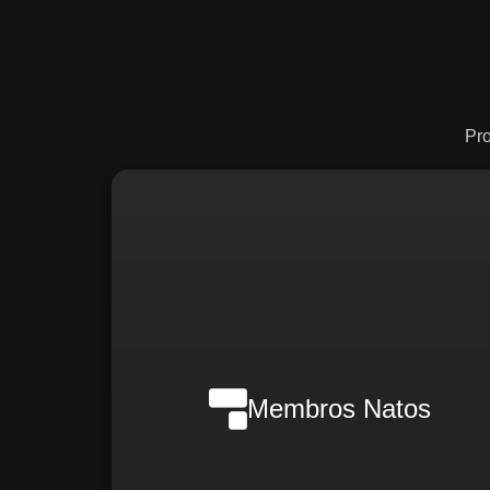
Pr
Nilson Wanderlei (Complian
Officer Intern
Membros Natos
Rafael Melão (Jurídic