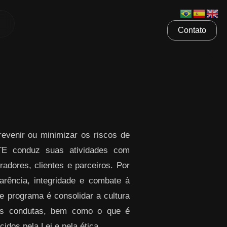
Contato
venir ou minimizar os riscos de
ETE conduz suas atividades com
radores, clientes e parceiros. Por
rência, integridade e combate à
te programa é consolidar a cultura
sas condutas, bem como o que é
idos pela Lei e pela ética.