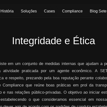
História
Soluções
Cases
Compliance
Blog Sete
Integridade e Ética
ste em um conjunto de medidas internas que ajudam a pre
da atividade praticada por um agente econômico. A S
ica e respeito, prezando pela boa reputação perante colabo
 Compliance que reúne boas práticas em prol da transpa
 e nas relações público-privadas. O objetivo ao iniciar es
 estabelecendo o que consideramos essencial em nos
o dever agir de acordo com os padrões de conduta estabelec