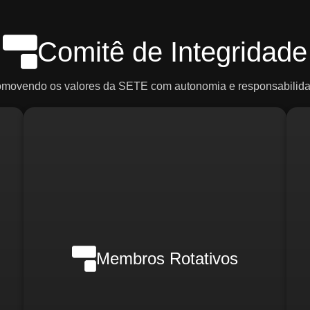
Comitê de Integridade
omovendo os valores da SETE com autonomia e responsabilida
Em casos de crise, poderão ser
ce
convocados:
R
o)
d
Membros Rotativos
Gerente Geral
Gerente Financeiro
o)
i
Gerente de RH
Gerente de Marketing