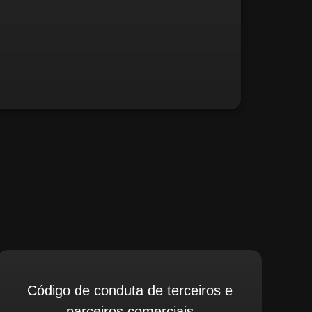
fé, relate possíveis situações irregulares.
Código de conduta de terceiros e
parceiros comerciais