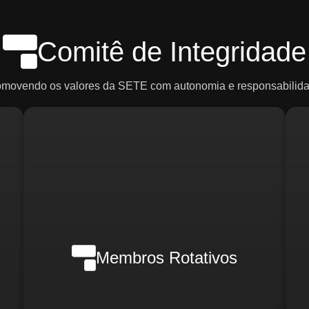
Comitê de Integridade
omovendo os valores da SETE com autonomia e responsabilida
Em casos de crise, poderão ser
ce
convocados:
R
o)
d
Membros Rotativos
Gerente Geral
Gerente Financeiro
o)
i
Gerente de RH
Gerente de Marketing