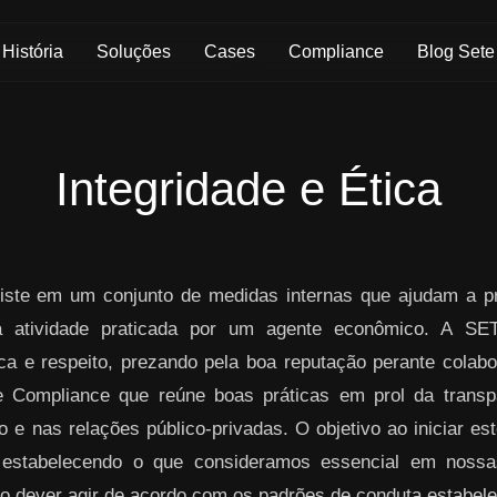
História
Soluções
Cases
Compliance
Blog Sete
Integridade e Ética
ste em um conjunto de medidas internas que ajudam a pre
da atividade praticada por um agente econômico. A S
ica e respeito, prezando pela boa reputação perante colabo
 Compliance que reúne boas práticas em prol da transpa
 e nas relações público-privadas. O objetivo ao iniciar es
 estabelecendo o que consideramos essencial em nos
o dever agir de acordo com os padrões de conduta estabelec