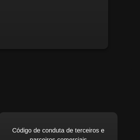
fé, relate possíveis situações irregulares.
Código de conduta de terceiros e
parceiros comerciais