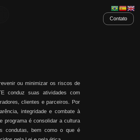
Contato
venir ou minimizar os riscos de
ETE conduz suas atividades com
radores, clientes e parceiros. Por
rência, integridade e combate à
te programa é consolidar a cultura
sas condutas, bem como o que é
idos pela Lei e pela ética.