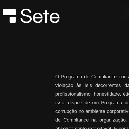
Skip to Main Content
O Programa de Compliance consi
violação às leis decorrentes 
profissionalismo, honestidade, ét
isso, dispõe de um Programa de
corrupção no ambiente corporativo
de Compliance na organização,
absolutamente inaceitável. É noss