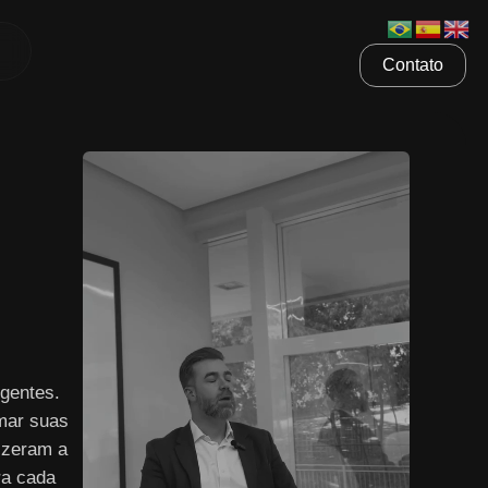
Contato
gentes.
mar suas
izeram a
ra cada