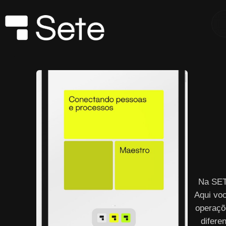
Na SET
Aqui vo
operaçõ
difere