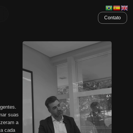
Contato
gentes.
mar suas
izeram a
ra cada