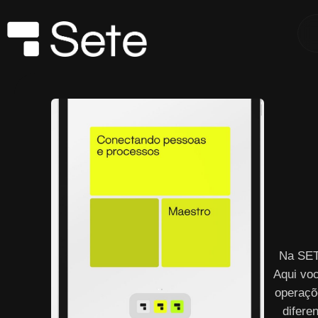
Na SET
Aqui vo
operaçõ
difere