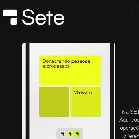
Na SET
Aqui vo
operaçõ
difere