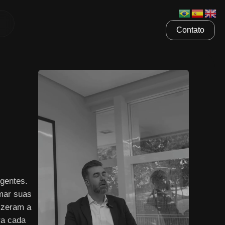
Contato
gentes.
mar suas
izeram a
ra cada