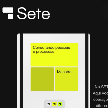
Na SET
Aqui vo
operaçõ
difere