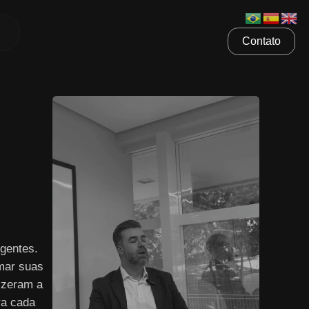
Contato
gentes.
mar suas
izeram a
ra cada