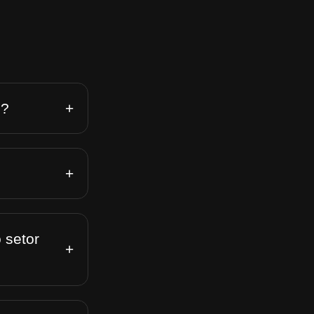
+
n?
+
 setor
+