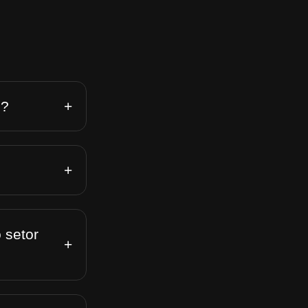
+
n?
+
 setor
+